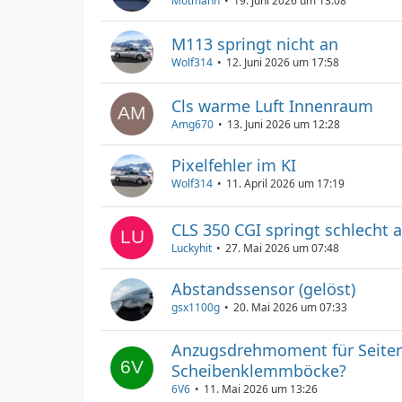
Motmann
19. Juni 2026 um 13:08
M113 springt nicht an
Wolf314
12. Juni 2026 um 17:58
Cls warme Luft Innenraum
Amg670
13. Juni 2026 um 12:28
Pixelfehler im KI
Wolf314
11. April 2026 um 17:19
CLS 350 CGI springt schlecht 
Luckyhit
27. Mai 2026 um 07:48
Abstandssensor (gelöst)
gsx1100g
20. Mai 2026 um 07:33
Anzugsdrehmoment für Seite
Scheibenklemmböcke?
6V6
11. Mai 2026 um 13:26