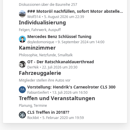
e
z
Diskussionen über die Baureihe 257
i
t
L
### Motoröl nachfüllen, sofort Motor abstellen!! ###
t
e
e
Wolf314
5. August 2026 um 22:39
r
B
Individualisierung
t
ä
e
z
Felgen, Fahrwerk, Auspuff
g
i
t
e
L
Mercedes Benz Schlüssel Tuning
t
e
e
doyledomonique
9. September 2024 um 14:00
r
B
Kaminzimmer
t
ä
e
z
Philosophie, Netzfunde, Smalltalk
g
i
t
e
L
OT - Der Ratschkanaldauerthread
t
e
e
DerNik
22. Juli 2026 um 20:30
r
B
Fahrzeuggalerie
t
ä
e
z
Mitglieder stellen ihre Autos vor
g
i
t
e
L
Vorstellung: Hendrik's Carneolroter CLS 300
t
e
e
FabianSeifert
13. Juli 2026 um 16:50
r
B
Treffen und Veranstaltungen
t
ä
e
z
Planung, Termine
g
i
t
e
L
CLS Treffen in 2018??
t
e
e
Rockbit
5. Februar 2020 um 19:59
r
B
t
ä
e
z