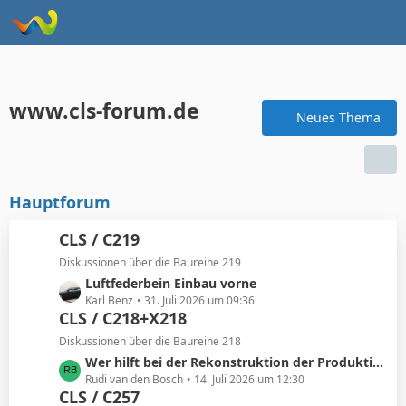
www.cls-forum.de
Neues Thema
Hauptforum
CLS / C219
Diskussionen über die Baureihe 219
L
Luftfederbein Einbau vorne
e
Karl Benz
31. Juli 2026 um 09:36
CLS / C218+X218
t
z
Diskussionen über die Baureihe 218
t
L
Wer hilft bei der Rekonstruktion der Produktionszahlen des Mercedes X218 Shooting Brake?
e
e
Rudi van den Bosch
14. Juli 2026 um 12:30
B
CLS / C257
t