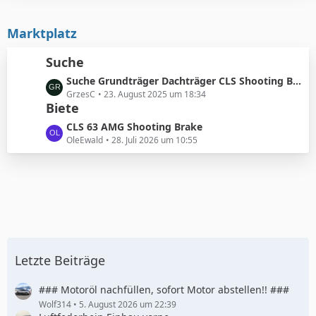
g
i
t
e
t
e
Marktplatz
r
B
ä
e
Suche
g
i
e
L
Suche Grundträger Dachträger CLS Shooting Brake
t
e
GrzesC
23. August 2025 um 18:34
r
Biete
t
ä
z
g
L
CLS 63 AMG Shooting Brake
t
e
e
OleEwald
28. Juli 2026 um 10:55
e
t
B
z
e
t
i
e
t
B
r
e
ä
i
g
t
Letzte Beiträge
e
r
ä
### Motoröl nachfüllen, sofort Motor abstellen!! ###
g
Wolf314
5. August 2026 um 22:39
e