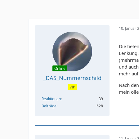
10. Januar
Die tiefe
Lenkung. 
(mehrmals
und auch
Online
mehr auft
_DAS_Nummernschild
Nach dem
VIP
mein olle
Reaktionen
39
Beiträge
528
11. Januar