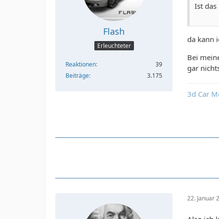
Ist da
Flash
da kann i
Erleuchteter
Bei meine
Reaktionen
39
gar nicht
Beiträge
3.175
3d Car M
22. Januar
Also ich 