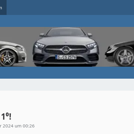
m
1⁰!
ar 2024 um 00:26