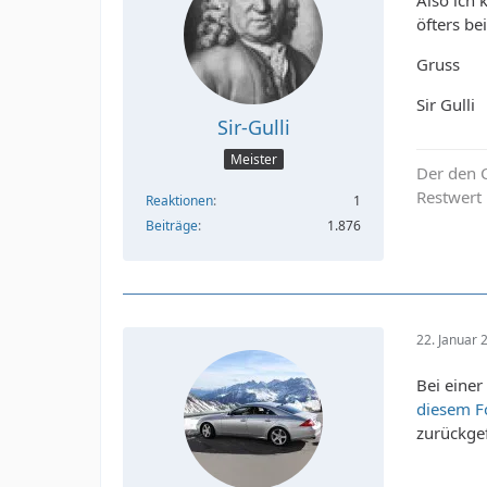
öfters be
Gruss
Sir Gulli
Sir-Gulli
Meister
Der den C
Restwert i
Reaktionen
1
Beiträge
1.876
22. Januar
Bei einer
diesem 
zurückgef