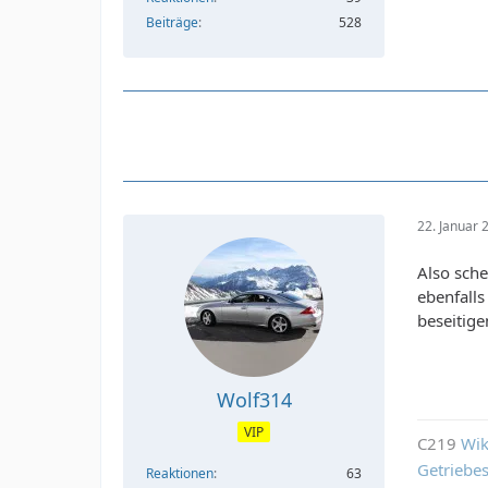
Beiträge
528
22. Januar
Also sch
ebenfalls 
beseitige
Wolf314
VIP
C219
Wik
Getriebe
Reaktionen
63