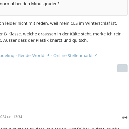
s normal bei den Minusgraden?
ch leider nicht mit reden, weil mein CLS im Winterschlaf ist.
r B-Klasse, welche draussen in der Kälte steht, merke ich rein
s. Ausser dass der Plastik knarzt und quitsch.
odeling - RenderWorld
-
Online Stellenmarkt
#4
 2024 um 13:34
kann nur etwas zu dem 219 sagen. Der früher in der Slowakei