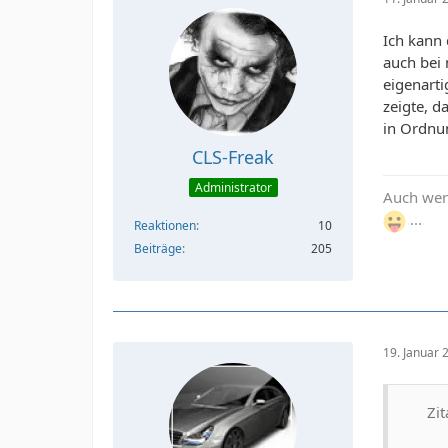
Ich kann 
auch bei 
eigenarti
zeigte, d
in Ordnu
CLS-Freak
Administrator
Auch wenn
...
Reaktionen
10
Beiträge
205
19. Januar
Zit