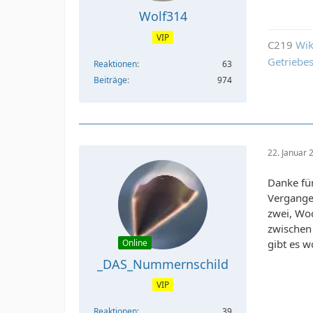
Wolf314
VIP
C219
Wik
Getriebe
Reaktionen
63
Beiträge
974
22. Januar
Danke für
Vergangen
zwei, Wo
zwischen
Online
gibt es w
_DAS_Nummernschild
VIP
Reaktionen
39