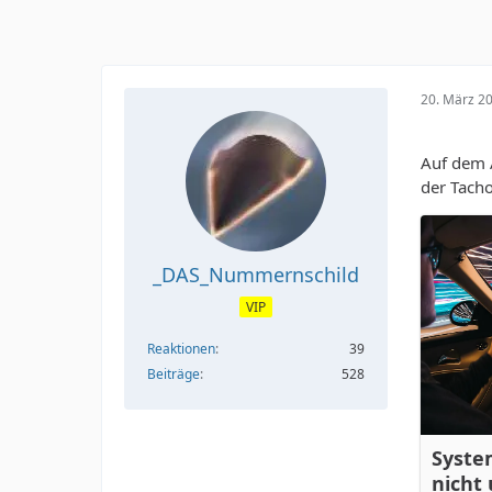
20. März 2
Auf dem A
der Tacho
_DAS_Nummernschild
VIP
Reaktionen
39
Beiträge
528
Syste
nicht