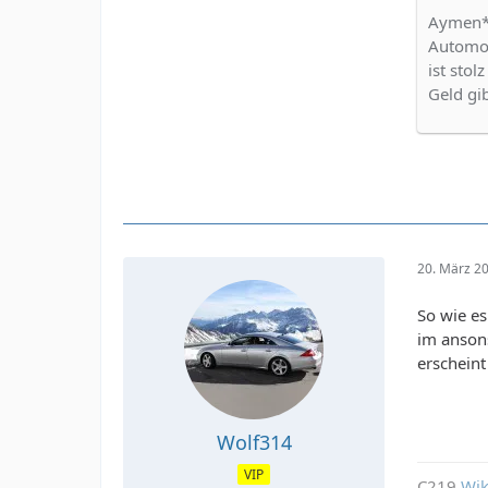
Aymen* 
Automob
ist stol
Geld gi
20. März 2
So wie es
im anson
erscheint
Wolf314
VIP
C219
Wik