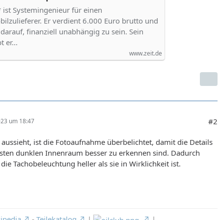
ist Systemingenieur für einen
ilzulieferer. Er verdient 6.000 Euro brutto und
z darauf, finanziell unabhängig zu sein. Sein
bt er…
www.zeit.de
#2
023 um 18:47
 aussieht, ist die Fotoaufnahme überbelichtet, damit die Details
sten dunklen Innenraum besser zu erkennen sind. Dadurch
 die Tachobeleuchtung heller als sie in Wirklichkeit ist.
ipedia
-
Teilekatalog
|
|