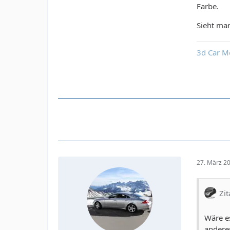
Farbe.
Sieht man
3d Car M
27. März 2
Zit
Wäre e
andere