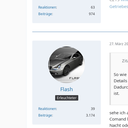
Getriebe
Reaktionen
63
Beiträge
974
27. März 2
Zit
So wie 
Detail
Dadurch
Flash
ist.
Erleuchteter
Reaktionen
39
sehe ich 
Beiträge
3.174
Comand lä
Nacht ode