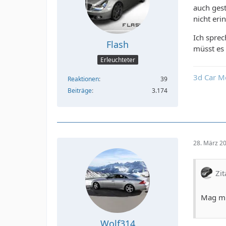
auch gest
nicht eri
Ich sprec
Flash
müsst es
Erleuchteter
3d Car M
Reaktionen
39
Beiträge
3.174
28. März 2
Zit
Mag mic
Wolf314