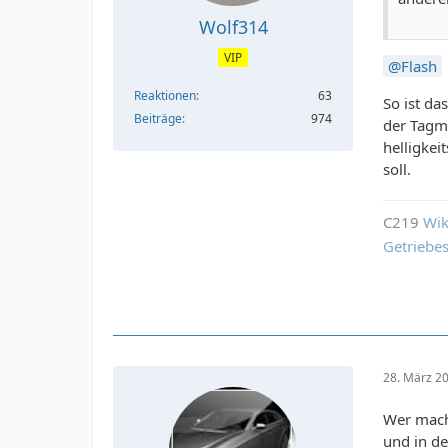
Wolf314
VIP
Flash
Reaktionen
63
So ist da
Beiträge
974
der Tagmo
helligke
soll.
C219
Wik
Getriebe
28. März 2
Wer mach
und in de