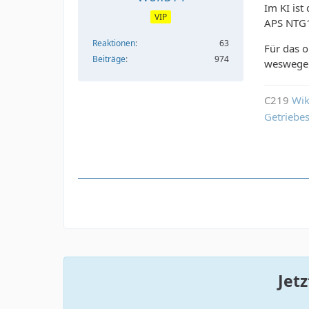
Im KI ist
VIP
APS NTG
Reaktionen
63
Für das o
Beiträge
974
weswegen 
C219
Wik
Getriebe
Jet