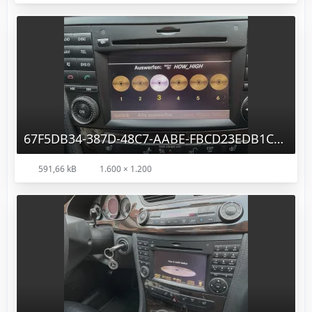
67F5DB34-387D-48C7-AABE-FBCD23EDB1CE.jpg
591,66 kB
1.600 × 1.200