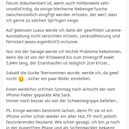
Forum dokumentiert ist, wenn auch mittlerweile sehr
unvollst?ndig, da einige blecherne Nebenger?usche
zwischenzeitlich eingf?gt werden m?ssten, der wei?, dass
ich gerne zu solchen Spr?ngen neige.
Auf gewissen Luxus werde ich dank der gew?hlten Laramie-
Ausstattung nicht verzichten m?ssen, Lenkradheizung und
Fernstart (wozu eigentlich?) inclusive.
Nur mit der Garage werde ich leichte Probleme bekommen,
denn die ist von der R?ckwand bis zum Innengriff exakt
5,84m lang, der Eisenhaufen ist lediglich 2cm k?rzer...
Sobald die Gurke ?bernommen wurde, werde ich, da gew?
nscht
, sicher ein paar Bilder einstellen.
Einen weiterhin sch?nen Sonntag noch w?nscht der vom
iPhone-Fieber gepackte Alte Sack.
Immer noch besser als von der Schweinegrippe befallen...
PS. Einige werden bestimmt lachen, denn f?r sie ist ein
iPhone sicher schon wieder ein alter Hut, f?r mich jedoch
faszinierendes Neuland. Wie schon gesagt, ich bin ja noch
in der pupert?ren Phase und als Sp?tentwickler bekannt.