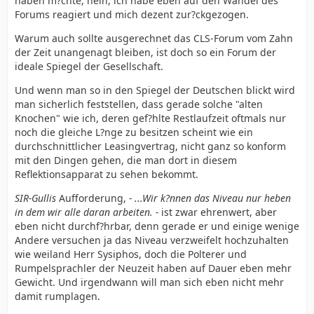
haben m?chte, nein, ich habe eben auf den Wandel des
Forums reagiert und mich dezent zur?ckgezogen.
Warum auch sollte ausgerechnet das CLS-Forum vom Zahn
der Zeit unangenagt bleiben, ist doch so ein Forum der
ideale Spiegel der Gesellschaft.
Und wenn man so in den Spiegel der Deutschen blickt wird
man sicherlich feststellen, dass gerade solche "alten
Knochen" wie ich, deren gef?hlte Restlaufzeit oftmals nur
noch die gleiche L?nge zu besitzen scheint wie ein
durchschnittlicher Leasingvertrag, nicht ganz so konform
mit den Dingen gehen, die man dort in diesem
Reflektionsapparat zu sehen bekommt.
SIR-Gullis
Aufforderung,
- ...Wir k?nnen das Niveau nur heben
in dem wir alle daran arbeiten. -
ist zwar ehrenwert, aber
eben nicht durchf?hrbar, denn gerade er und einige wenige
Andere versuchen ja das Niveau verzweifelt hochzuhalten
wie weiland Herr Sysiphos, doch die Polterer und
Rumpelsprachler der Neuzeit haben auf Dauer eben mehr
Gewicht. Und irgendwann will man sich eben nicht mehr
damit rumplagen.