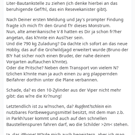
Liter-Bautankstelle zu ziehen (ich denke hierbei an das
beruhigende Gef?hl, das ein Resevekanister gibt).
Nach Deiner ersten Meldung und Jay's prompter Findung
fragte ich mich f?r den Grund f?r dieses Monstrum.
Nun, alte amerikanische V 8 hatten es Dir ja schon fr?her
angetan, das k?nnte ein Ausl?ser sein.
Und die 790 kg Zuladung? Da dachte ich sofort an das neue
Hobby, das auf die Gro?wildjagd erweitert wurde (Bruno der
B?r hat sicher noch einen Bruder, der nahe deinem
Vorgarten auftauchen k?nnte).
Oder die Pritsche? Neben dem Transport von vielem N?
tzlichen k?nnte man ja auch einen zu arg plappernden
Beifahrer dorthin unter die Plane verbannen.
Schade, da? es den 10-Zylinder aus der Viper nicht mehr
gibt: das w?re die Kr?nung!
Letztendlich ist zu w?nschen, da?
Rupfent?schlein
ein
nutzbares Fortbewegungsmittel besitzt, mit dem man z.b.
in Parkh?user kommt und auch auf den schnellen
Baustellenspuren fahren darf, wo die Schilder >2m< stehen.
Ja, das iPhone! W?rde mich auch begeistern, aber ich mag