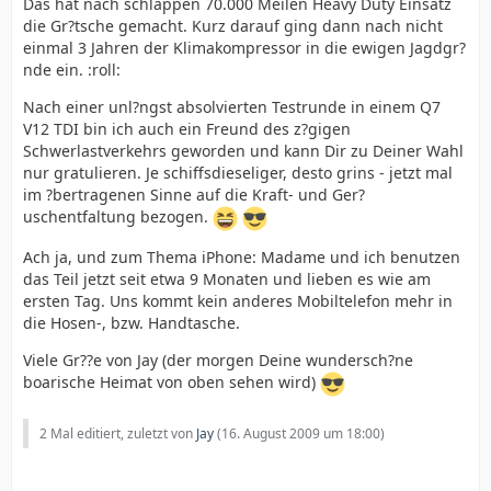
Das hat nach schlappen 70.000 Meilen Heavy Duty Einsatz
die Gr?tsche gemacht. Kurz darauf ging dann nach nicht
einmal 3 Jahren der Klimakompressor in die ewigen Jagdgr?
nde ein. :roll:
Nach einer unl?ngst absolvierten Testrunde in einem Q7
V12 TDI bin ich auch ein Freund des z?gigen
Schwerlastverkehrs geworden und kann Dir zu Deiner Wahl
nur gratulieren. Je schiffsdieseliger, desto grins - jetzt mal
im ?bertragenen Sinne auf die Kraft- und Ger?
uschentfaltung bezogen.
Ach ja, und zum Thema iPhone: Madame und ich benutzen
das Teil jetzt seit etwa 9 Monaten und lieben es wie am
ersten Tag. Uns kommt kein anderes Mobiltelefon mehr in
die Hosen-, bzw. Handtasche.
Viele Gr??e von Jay (der morgen Deine wundersch?ne
boarische Heimat von oben sehen wird)
2 Mal editiert, zuletzt von
Jay
(
16. August 2009 um 18:00
)