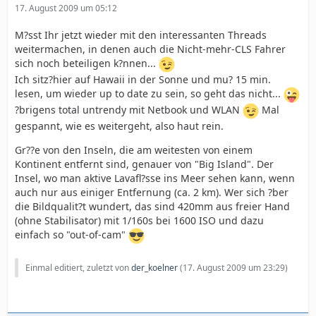
17. August 2009 um 05:12
M?sst Ihr jetzt wieder mit den interessanten Threads
weitermachen, in denen auch die Nicht-mehr-CLS Fahrer
sich noch beteiligen k?nnen...
Ich sitz?hier auf Hawaii in der Sonne und mu? 15 min.
lesen, um wieder up to date zu sein, so geht das nicht...
?brigens total untrendy mit Netbook und WLAN
Mal
gespannt, wie es weitergeht, also haut rein.
Gr??e von den Inseln, die am weitesten von einem
Kontinent entfernt sind, genauer von "Big Island". Der
Insel, wo man aktive Lavafl?sse ins Meer sehen kann, wenn
auch nur aus einiger Entfernung (ca. 2 km). Wer sich ?ber
die Bildqualit?t wundert, das sind 420mm aus freier Hand
(ohne Stabilisator) mit 1/160s bei 1600 ISO und dazu
einfach so "out-of-cam"
Einmal editiert, zuletzt von
der_koelner
(
17. August 2009 um 23:29
)