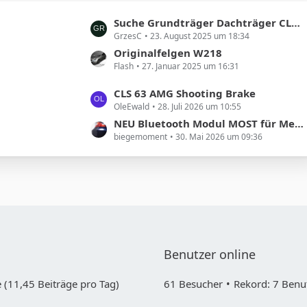
t
L
Suche Grundträger Dachträger CLS Shooting Brake
r
GrzesC
23. August 2025 um 18:34
e
ä
t
Originalfelgen W218
g
Flash
27. Januar 2025 um 16:31
z
e
t
L
CLS 63 AMG Shooting Brake
e
OleEwald
28. Juli 2026 um 10:55
e
B
t
NEU Bluetooth Modul MOST für Mercedes COMAND NTG1 und 2
e
biegemoment
30. Mai 2026 um 09:36
z
i
t
t
e
r
B
ä
e
g
i
e
t
r
Benutzer online
ä
g
 (11,45 Beiträge pro Tag)
61 Besucher
Rekord: 7 Benut
e