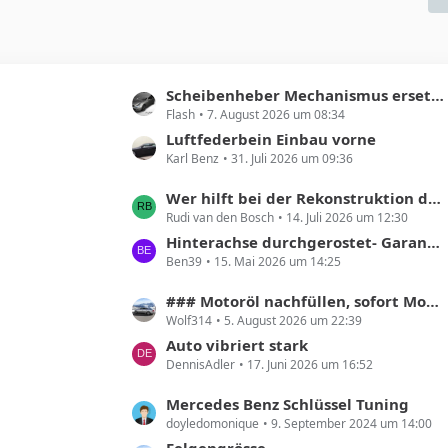
L
Scheibenheber Mechanismus ersetzen
Flash
7. August 2026 um 08:34
e
t
Luftfederbein Einbau vorne
Karl Benz
31. Juli 2026 um 09:36
z
t
L
Wer hilft bei der Rekonstruktion der Produktionszahlen des Mercedes X218 Shooting Brake?
e
Rudi van den Bosch
14. Juli 2026 um 12:30
e
B
t
Hinterachse durchgerostet- Garantie?
e
Ben39
15. Mai 2026 um 14:25
z
i
t
t
L
### Motoröl nachfüllen, sofort Motor abstellen!! ###
e
r
Wolf314
5. August 2026 um 22:39
e
B
ä
t
Auto vibriert stark
e
g
DennisAdler
17. Juni 2026 um 16:52
z
i
e
t
t
L
Mercedes Benz Schlüssel Tuning
e
r
doyledomonique
9. September 2024 um 14:00
e
B
ä
t
Felgengrösse