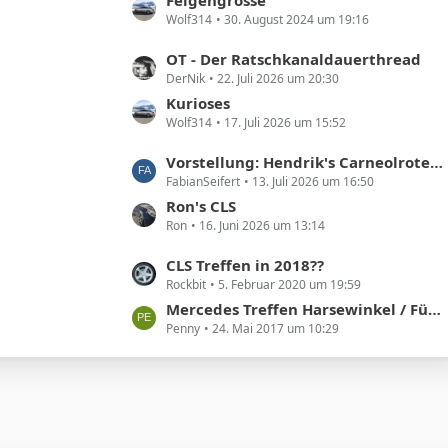
e
g
Wolf314
30. August 2024 um 19:16
z
i
e
t
t
L
OT - Der Ratschkanaldauerthread
e
r
DerNik
22. Juli 2026 um 20:30
e
B
ä
t
Kurioses
e
g
Wolf314
17. Juli 2026 um 15:52
z
i
e
t
t
L
Vorstellung: Hendrik's Carneolroter CLS 300
e
r
FabianSeifert
13. Juli 2026 um 16:50
e
B
ä
t
Ron's CLS
e
g
Ron
16. Juni 2026 um 13:14
z
i
e
t
t
L
CLS Treffen in 2018??
e
r
Rockbit
5. Februar 2020 um 19:59
e
B
ä
t
Mercedes Treffen Harsewinkel / Füchtorf am 01. Juli 2017 – 2. meet and greet a star
e
g
Penny
24. Mai 2017 um 10:29
z
i
e
t
t
e
r
B
ä
e
g
i
e