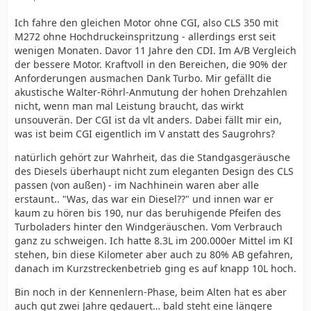
Ich fahre den gleichen Motor ohne CGI, also CLS 350 mit
M272 ohne Hochdruckeinspritzung - allerdings erst seit
wenigen Monaten. Davor 11 Jahre den CDI. Im A/B Vergleich
der bessere Motor. Kraftvoll in den Bereichen, die 90% der
Anforderungen ausmachen Dank Turbo. Mir gefällt die
akustische Walter-Röhrl-Anmutung der hohen Drehzahlen
nicht, wenn man mal Leistung braucht, das wirkt
unsouverän. Der CGI ist da vlt anders. Dabei fällt mir ein,
was ist beim CGI eigentlich im V anstatt des Saugrohrs?
natürlich gehört zur Wahrheit, das die Standgasgeräusche
des Diesels überhaupt nicht zum eleganten Design des CLS
passen (von außen) - im Nachhinein waren aber alle
erstaunt.. "Was, das war ein Diesel??" und innen war er
kaum zu hören bis 190, nur das beruhigende Pfeifen des
Turboladers hinter den Windgeräuschen. Vom Verbrauch
ganz zu schweigen. Ich hatte 8.3L im 200.000er Mittel im KI
stehen, bin diese Kilometer aber auch zu 80% AB gefahren,
danach im Kurzstreckenbetrieb ging es auf knapp 10L hoch.
Bin noch in der Kennenlern-Phase, beim Alten hat es aber
auch gut zwei Jahre gedauert… bald steht eine längere