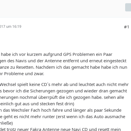
#1
2017 um 16:19
 habe ich vor kurzem aufgrund GPS Problemen ein Paar
en des Navis und der Antenne entfernt und erneut eingesteckt
anze zu Resetten. Nachdem ich das gemacht habe habe ich nun
r Probleme und zwar.
Wechsel spielt keine CD´s mehr ab und leuchtet auch nicht mehr
les bevor ich die Sicherungen gezogen und wieder dran gemacht
herungen nochmal überrpüft die ich gezogen habe. sehen alle
inlich gut aus und stecken fest drin)
h das Wechsler Fach hoch fahre und länger als paar Sekunde
e geht es nicht mehr runter (erst wenn ich das Auto ausmache
hließe)
ndet trotz neuer Fakra Antenne neue Navi CD und resett mein