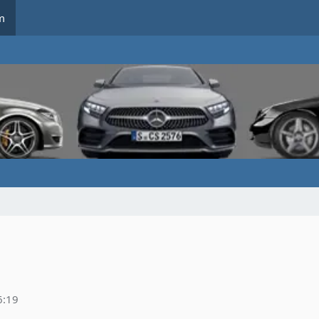
m
6:19