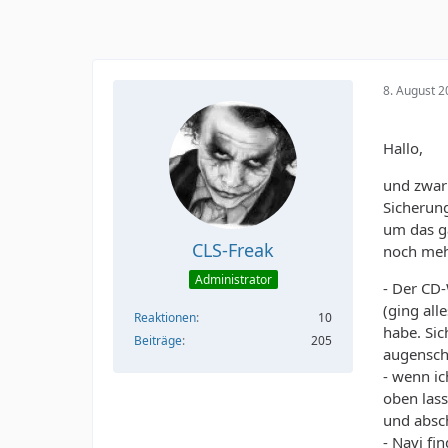
8. August 
Hallo,
und zwar
Sicherung
um das g
CLS-Freak
noch meh
Administrator
- Der CD-
(ging al
Reaktionen
10
habe. Sic
Beiträge
205
augensche
- wenn ic
oben lass
und absc
- Navi fi