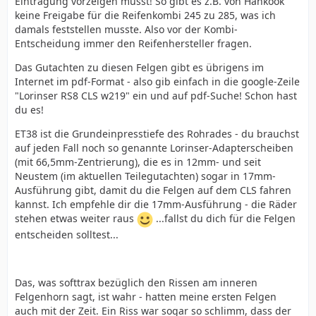
Eintragung vorzeigen musst! So gibt es z.B. von Hankook
keine Freigabe für die Reifenkombi 245 zu 285, was ich
damals feststellen musste. Also vor der Kombi-
Entscheidung immer den Reifenhersteller fragen.
Das Gutachten zu diesen Felgen gibt es übrigens im
Internet im pdf-Format - also gib einfach in die google-Zeile
"Lorinser RS8 CLS w219" ein und auf pdf-Suche! Schon hast
du es!
ET38 ist die Grundeinpresstiefe des Rohrades - du brauchst
auf jeden Fall noch so genannte Lorinser-Adapterscheiben
(mit 66,5mm-Zentrierung), die es in 12mm- und seit
Neustem (im aktuellen Teilegutachten) sogar in 17mm-
Ausführung gibt, damit du die Felgen auf dem CLS fahren
kannst. Ich empfehle dir die 17mm-Ausführung - die Räder
stehen etwas weiter raus
...fallst du dich für die Felgen
entscheiden solltest...
Das, was softtrax bezüglich den Rissen am inneren
Felgenhorn sagt, ist wahr - hatten meine ersten Felgen
auch mit der Zeit. Ein Riss war sogar so schlimm, dass der