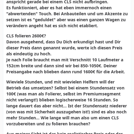
anspricht gerade bei einem CLS nicht aufbringen.
Es funktioniert, aber es hat eben immernoch einen
"abwertenden" Touch. Bei Anbauteilen und um Akzente zu
setzen ist es "geduldet" aber was einen ganzen Wagen zu
verändern angeht hat es sich nicht etabliert.
CLS folieren 2600€?
Davon ausgehend, dass Du Dich erkundigt hast und Dir
dieser Preis dann genannt wurde, werte ich diesen Preis
als eindeutig zu hoch.
Je nach Folie braucht man mit Verschnitt 10 Laufmeter a
152cm breite und dann sind wir bei 850-1050€. Deiner
Preisangabe nach blieben dann rund 1600€ für die Arbeit.
Wieviele Stunden, und mit wievielen Helfern will der
Betrieb das umsetzen? Selbst bei einem Stundensatz von
100€ (was man als Folierer, selbst im Premiumsegment
nicht verlangt!) blieben logischerweise 16 Stunden. So
lange dauert das aber nicht... Ist der Stundensatz niederer
(von was mit Sicherheit auszugehen ist!) sind es also noch
mehr Stunden... Wie lange will man also um einen CLS
vorzubereiten und zu folieren brauchen?
Aus meiner Sicht ist das kein realistischer Preis oder der