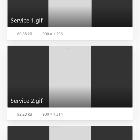
Service 1.gif
80,85 kB
900 × 1.296
Service 2.gif
92,28 kB
900 × 1.314