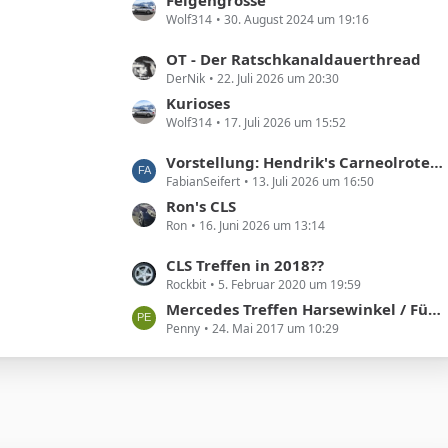
e
g
Wolf314
30. August 2024 um 19:16
z
i
e
t
t
L
OT - Der Ratschkanaldauerthread
e
r
DerNik
22. Juli 2026 um 20:30
e
B
ä
t
Kurioses
e
g
Wolf314
17. Juli 2026 um 15:52
z
i
e
t
t
L
Vorstellung: Hendrik's Carneolroter CLS 300
e
r
FabianSeifert
13. Juli 2026 um 16:50
e
B
ä
t
Ron's CLS
e
g
Ron
16. Juni 2026 um 13:14
z
i
e
t
t
L
CLS Treffen in 2018??
e
r
Rockbit
5. Februar 2020 um 19:59
e
B
ä
t
Mercedes Treffen Harsewinkel / Füchtorf am 01. Juli 2017 – 2. meet and greet a star
e
g
Penny
24. Mai 2017 um 10:29
z
i
e
t
t
e
r
B
ä
e
g
i
e