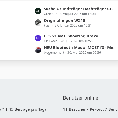
t
L
Suche Grundträger Dachträger CLS Shooting Brake
r
GrzesC
23. August 2025 um 18:34
e
ä
t
Originalfelgen W218
g
Flash
27. Januar 2025 um 16:31
z
e
t
L
CLS 63 AMG Shooting Brake
e
OleEwald
28. Juli 2026 um 10:55
e
B
t
NEU Bluetooth Modul MOST für Mercedes COMAND NTG1 und 2
e
biegemoment
30. Mai 2026 um 09:36
z
i
t
t
e
r
B
ä
e
g
i
e
t
r
Benutzer online
ä
g
 (11,45 Beiträge pro Tag)
11 Besucher
Rekord: 7 Benut
e