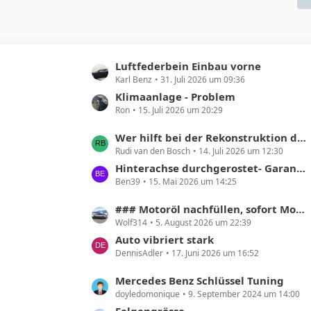
L
Luftfederbein Einbau vorne
Karl Benz
31. Juli 2026 um 09:36
e
t
Klimaanlage - Problem
Ron
15. Juli 2026 um 20:29
z
t
L
Wer hilft bei der Rekonstruktion der Produktionszahlen des Mercedes X218 Shooting Brake?
e
Rudi van den Bosch
14. Juli 2026 um 12:30
e
B
t
Hinterachse durchgerostet- Garantie?
e
Ben39
15. Mai 2026 um 14:25
z
i
t
t
L
### Motoröl nachfüllen, sofort Motor abstellen!! ###
e
r
Wolf314
5. August 2026 um 22:39
e
B
ä
t
Auto vibriert stark
e
g
DennisAdler
17. Juni 2026 um 16:52
z
i
e
t
t
L
Mercedes Benz Schlüssel Tuning
e
r
doyledomonique
9. September 2024 um 14:00
e
B
ä
t
Felgengrösse