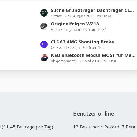
t
L
Suche Grundträger Dachträger CLS Shooting Brake
r
GrzesC
23. August 2025 um 18:34
e
ä
t
Originalfelgen W218
g
Flash
27. Januar 2025 um 16:31
z
e
t
L
CLS 63 AMG Shooting Brake
e
OleEwald
28. Juli 2026 um 10:55
e
B
t
NEU Bluetooth Modul MOST für Mercedes COMAND NTG1 und 2
e
biegemoment
30. Mai 2026 um 09:36
z
i
t
t
e
r
B
ä
e
g
i
e
t
r
Benutzer online
ä
g
 (11,45 Beiträge pro Tag)
13 Besucher
Rekord: 7 Benut
e