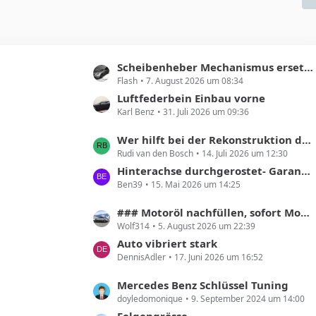
L
Scheibenheber Mechanismus ersetzen
Flash
7. August 2026 um 08:34
e
t
Luftfederbein Einbau vorne
Karl Benz
31. Juli 2026 um 09:36
z
t
L
Wer hilft bei der Rekonstruktion der Produktionszahlen des Mercedes X218 Shooting Brake?
e
Rudi van den Bosch
14. Juli 2026 um 12:30
e
B
t
Hinterachse durchgerostet- Garantie?
e
Ben39
15. Mai 2026 um 14:25
z
i
t
t
L
### Motoröl nachfüllen, sofort Motor abstellen!! ###
e
r
Wolf314
5. August 2026 um 22:39
e
B
ä
t
Auto vibriert stark
e
g
DennisAdler
17. Juni 2026 um 16:52
z
i
e
t
t
L
Mercedes Benz Schlüssel Tuning
e
r
doyledomonique
9. September 2024 um 14:00
e
B
ä
t
Felgengrösse