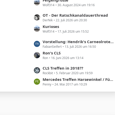
e
g
Wolf314
30. August 2024 um 19:16
z
i
e
t
t
L
OT - Der Ratschkanaldauerthread
e
r
DerNik
22. Juli 2026 um 20:30
e
B
ä
t
Kurioses
e
g
Wolf314
17. Juli 2026 um 15:52
z
i
e
t
t
L
Vorstellung: Hendrik's Carneolroter CLS 300
e
r
FabianSeifert
13. Juli 2026 um 16:50
e
B
ä
t
Ron's CLS
e
g
Ron
16. Juni 2026 um 13:14
z
i
e
t
t
L
CLS Treffen in 2018??
e
r
Rockbit
5. Februar 2020 um 19:59
e
B
ä
t
Mercedes Treffen Harsewinkel / Füchtorf am 01. Juli 2017 – 2. meet and greet a star
e
g
Penny
24. Mai 2017 um 10:29
z
i
e
t
t
e
r
B
ä
e
g
i
e