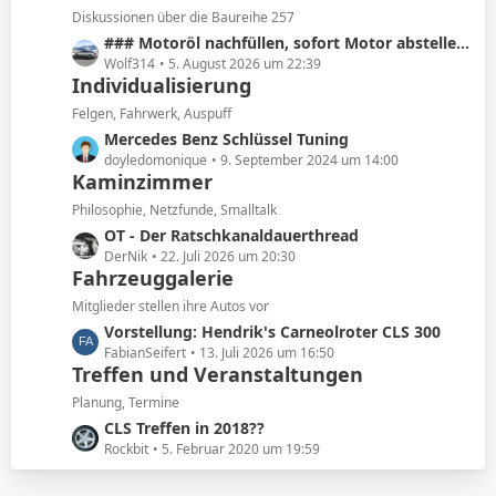
e
z
Diskussionen über die Baureihe 257
i
t
L
### Motoröl nachfüllen, sofort Motor abstellen!! ###
t
e
e
Wolf314
5. August 2026 um 22:39
r
B
Individualisierung
t
ä
e
z
Felgen, Fahrwerk, Auspuff
g
i
t
e
L
Mercedes Benz Schlüssel Tuning
t
e
e
doyledomonique
9. September 2024 um 14:00
r
B
Kaminzimmer
t
ä
e
z
Philosophie, Netzfunde, Smalltalk
g
i
t
e
L
OT - Der Ratschkanaldauerthread
t
e
e
DerNik
22. Juli 2026 um 20:30
r
B
Fahrzeuggalerie
t
ä
e
z
Mitglieder stellen ihre Autos vor
g
i
t
e
L
Vorstellung: Hendrik's Carneolroter CLS 300
t
e
e
FabianSeifert
13. Juli 2026 um 16:50
r
B
Treffen und Veranstaltungen
t
ä
e
z
Planung, Termine
g
i
t
e
L
CLS Treffen in 2018??
t
e
e
Rockbit
5. Februar 2020 um 19:59
r
B
t
ä
e
z