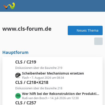
www.cls-forum.de
Neues Thema
Hauptforum
CLS / C219
Diskussionen über die Baureihe 219
L
Scheibenheber Mechanismus ersetzen
e
Flash
7. August 2026 um 08:34
CLS / C218+X218
t
z
Diskussionen über die Baureihe 218
t
L
Wer hilft bei der Rekonstruktion der Produktionszahlen des Mercedes X218 Shooting Brake?
e
e
Rudi van den Bosch
14. Juli 2026 um 12:30
B
CLS / C257
t