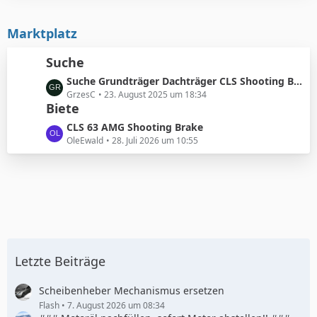
g
i
t
e
t
e
Marktplatz
r
B
ä
e
Suche
g
i
e
L
Suche Grundträger Dachträger CLS Shooting Brake
t
e
GrzesC
23. August 2025 um 18:34
r
Biete
t
ä
z
g
L
CLS 63 AMG Shooting Brake
t
e
e
OleEwald
28. Juli 2026 um 10:55
e
t
B
z
e
t
i
e
t
B
r
e
ä
i
g
t
Letzte Beiträge
e
r
ä
Scheibenheber Mechanismus ersetzen
g
Flash
7. August 2026 um 08:34
e