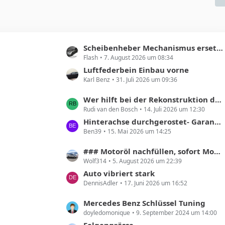
L
Scheibenheber Mechanismus ersetzen
Flash
7. August 2026 um 08:34
e
t
Luftfederbein Einbau vorne
Karl Benz
31. Juli 2026 um 09:36
z
t
L
Wer hilft bei der Rekonstruktion der Produktionszahlen des Mercedes X218 Shooting Brake?
e
Rudi van den Bosch
14. Juli 2026 um 12:30
e
B
t
Hinterachse durchgerostet- Garantie?
e
Ben39
15. Mai 2026 um 14:25
z
i
t
t
L
### Motoröl nachfüllen, sofort Motor abstellen!! ###
e
r
Wolf314
5. August 2026 um 22:39
e
B
ä
t
Auto vibriert stark
e
g
DennisAdler
17. Juni 2026 um 16:52
z
i
e
t
t
L
Mercedes Benz Schlüssel Tuning
e
r
doyledomonique
9. September 2024 um 14:00
e
B
ä
t
Felgengrösse