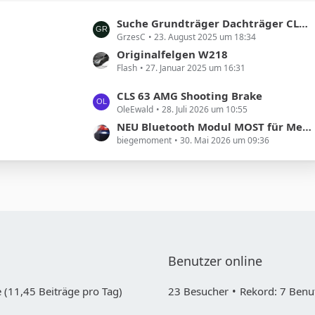
t
L
Suche Grundträger Dachträger CLS Shooting Brake
r
GrzesC
23. August 2025 um 18:34
e
ä
t
Originalfelgen W218
g
Flash
27. Januar 2025 um 16:31
z
e
t
L
CLS 63 AMG Shooting Brake
e
OleEwald
28. Juli 2026 um 10:55
e
B
t
NEU Bluetooth Modul MOST für Mercedes COMAND NTG1 und 2
e
biegemoment
30. Mai 2026 um 09:36
z
i
t
t
e
r
B
ä
e
g
i
e
t
r
Benutzer online
ä
g
 (11,45 Beiträge pro Tag)
23 Besucher
Rekord: 7 Benut
e