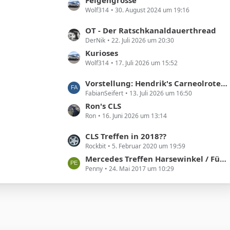
e
g
Wolf314
30. August 2024 um 19:16
z
i
e
t
t
L
OT - Der Ratschkanaldauerthread
e
r
DerNik
22. Juli 2026 um 20:30
e
B
ä
t
Kurioses
e
g
Wolf314
17. Juli 2026 um 15:52
z
i
e
t
t
L
Vorstellung: Hendrik's Carneolroter CLS 300
e
r
FabianSeifert
13. Juli 2026 um 16:50
e
B
ä
t
Ron's CLS
e
g
Ron
16. Juni 2026 um 13:14
z
i
e
t
t
L
CLS Treffen in 2018??
e
r
Rockbit
5. Februar 2020 um 19:59
e
B
ä
t
Mercedes Treffen Harsewinkel / Füchtorf am 01. Juli 2017 – 2. meet and greet a star
e
g
Penny
24. Mai 2017 um 10:29
z
i
e
t
t
e
r
B
ä
e
g
i
e