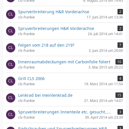
cls-frankie
6. August 2019 um 19:45
Spurverbreiterung H&R Vorderachse
2
cls-frankie
17. Juni 2014 um 13:36
Spruverbreiterungen H&R Vorderachse
2
cls-frankie
24. Juli 2014 um 14:41
Felgen vom 218 auf den 219?
7
cls-frankie
3. Juni 2014 um 20:00
Innenraumabdeckungen mit Carbonfolie foliert
10
cls-frankie
3. Mai 2015 um 20:23
Grill CLS 2006
4
cls-frankie
19. März 2014 um 11:50
Lenkrad bei meinlenkrad.de
15
cls-frankie
21. März 2014 um 14:07
Spruverbreiterungen Innenteile etc. gesucht.....
3
cls-frankie
30. April 2014 um 23:39
Radschrauben und Spurverbreiterungen H&R
3