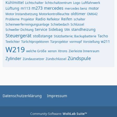
Kühlmittel
Lichtschalter
lichtschaltzentrum
Logo
Luftfahrwerk
m273
mercedes
Lüftung
m113
motor
mercedes benz
oldtimer
Motor Instandsetzung
Motorkontrollleuchte
OM642
Radio
Reifen
Probleme
Projektor
Reflektor
schalter
Scheinwerferreingungsanlage
Schiebedach
Schlüssel
Service
Sidebag
standheizung
Schweller Dichtung
SRA
Steuergerät
stoßstange
Tacho
Stützbatterie; Backupbatterie
w211
Teelichter
Türlichtprojektoren
Türprojektor
vormopf
Vorstellung
W219
welche Größe
xenon
Xtrons
Zierleiste Innenraum
Zündspule
Zylinder
Zündaussetzer
Zündschlüssel
Datenschutzerklärung
Impressum
Community-Software:
WoltLab Suite™