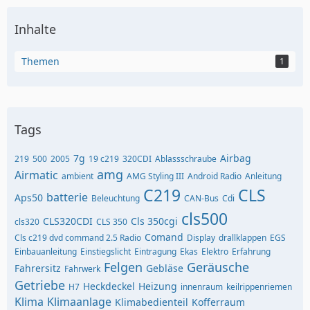
Inhalte
Themen
1
Tags
7g
Airbag
219
500
2005
19 c219
320CDI
Ablassschraube
amg
Airmatic
ambient
AMG Styling III
Android Radio
Anleitung
C219
CLS
batterie
Aps50
Beleuchtung
CAN-Bus
Cdi
cls500
CLS320CDI
Cls 350cgi
cls320
CLS 350
Comand
Cls c219 dvd command 2.5 Radio
Display
drallklappen
EGS
Einbauanleitung
Einstiegslicht
Eintragung
Ekas
Elektro
Erfahrung
Felgen
Geräusche
Fahrersitz
Gebläse
Fahrwerk
Getriebe
Heckdeckel
Heizung
H7
innenraum
keilrippenriemen
Klima
Klimaanlage
Klimabedienteil
Kofferraum