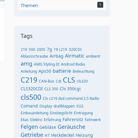
Themen
1
Tags
7g
219
500
2005
19 c219
320CDI
Airmatic
Airbag
Ablassschraube
ambient
amg
AMG Styling III
Android Radio
batterie
Aps50
Anleitung
Beleuchtung
C219
CLS
CAN-Bus
Cdi
cls320
CLS320CDI
Cls 350cgi
CLS 350
cls500
Cls c219 dvd command 2.5 Radio
Comand
Display
drallklappen
EGS
Einbauanleitung
Einstiegslicht
Eintragung
Fahrersitz
Ekas
Elektro
Erfahrung
Fahrwerk
Felgen
Geräusche
Gebläse
Getriebe
Heckdeckel
Heizung
H7