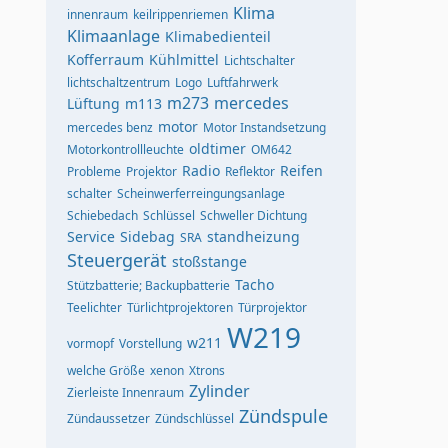
Klima
innenraum
keilrippenriemen
Klimaanlage
Klimabedienteil
Kofferraum
Kühlmittel
Lichtschalter
lichtschaltzentrum
Logo
Luftfahrwerk
m273
mercedes
Lüftung
m113
motor
mercedes benz
Motor Instandsetzung
oldtimer
Motorkontrollleuchte
OM642
Radio
Reifen
Probleme
Projektor
Reflektor
schalter
Scheinwerferreingungsanlage
Schiebedach
Schlüssel
Schweller Dichtung
Service
Sidebag
standheizung
SRA
Steuergerät
stoßstange
Tacho
Stützbatterie; Backupbatterie
Teelichter
Türlichtprojektoren
Türprojektor
W219
w211
vormopf
Vorstellung
welche Größe
xenon
Xtrons
Zylinder
Zierleiste Innenraum
Zündspule
Zündaussetzer
Zündschlüssel