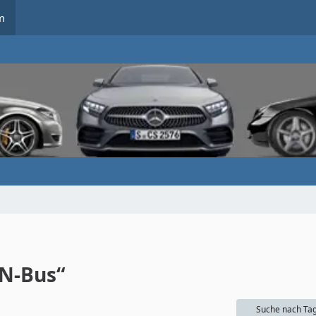
m
N-Bus“
Suche nach Ta