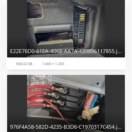
E22E76D0-61EA-4068-AA7A-120856117855.jpg
606,02 kB
1.600 × 1.200
976F4A58-582D-4235-B3D6-C1970317C454.jpg