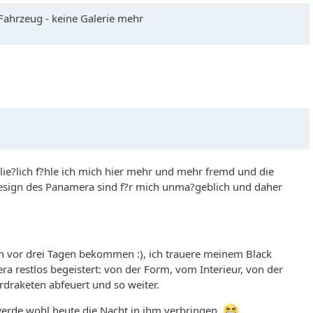
 Fahrzeug - keine Galerie mehr
chlie?lich f?hle ich mich hier mehr und mehr fremd und die
sign des Panamera sind f?r mich unma?geblich und daher
h vor drei Tagen bekommen :), ich trauere meinem Black
 restlos begeistert: von der Form, vom Interieur, von der
draketen abfeuert und so weiter.
erde wohl heute die Nacht in ihm verbringen.