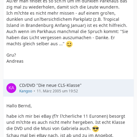
Au?er man findet es so sch?n um im dunklen Parkhaus das
zig mal zu wiederholen, damit sich die Leute wundern.
Ich m?chte es nicht mehr missen - auf einem gro?en,
dunklen und un?bersichtlichem Parkplatz (z.B. Tropical
Island in Brandenburg Anfang Januar) ist es echt hilfreich.
Auch wenn im Parkhaus manchmal die Spruch kommt: "Sie
haben das Licht vergessen auszumachen - Danke. Er
machts gleich selber aus ..."
Gru?
Andreas
CD/DVD "Die neue CLS-Klasse"
Kangoo
11. März 2005 um 19:52
Hallo Bernd,
habe ich mir bei eBay (f?r l?cherliche 11 Euronen) besorgt
und m?chte es auch nicht mehr hergeben. Ist echt Klasse
die DVD und die Musi von Gabriela auch.
Schau mal bei eBay nach, ist ab und zu im Angebot.