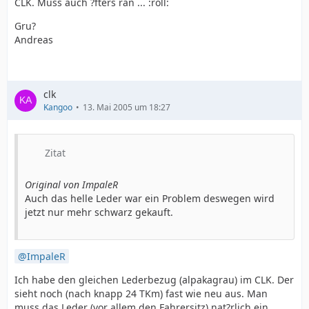
CLK. Muss auch ?fters ran ... :roll:
Gru?
Andreas
clk
Kangoo
13. Mai 2005 um 18:27
Zitat
Original von ImpaleR
Auch das helle Leder war ein Problem deswegen wird
jetzt nur mehr schwarz gekauft.
ImpaleR
Ich habe den gleichen Lederbezug (alpakagrau) im CLK. Der
sieht noch (nach knapp 24 TKm) fast wie neu aus. Man
muss das Leder (vor allem den Fahrersitz) nat?rlich ein