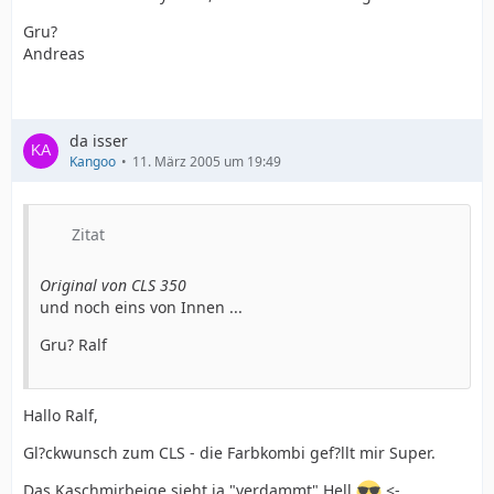
Gru?
Andreas
da isser
Kangoo
11. März 2005 um 19:49
Zitat
Original von CLS 350
und noch eins von Innen ...
Gru? Ralf
Hallo Ralf,
Gl?ckwunsch zum CLS - die Farbkombi gef?llt mir Super.
Das Kaschmirbeige sieht ja "verdammt" Hell
<-