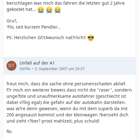
berschlagen was mich das fahren die letzten gut 2 Jahre
gekostet hat...
Gru?,
'Flo, seit kurzem Pendler...
PS: Herzlichen Gl?ckwunsch nat?rlich!!
Unfall auf der A1
GtrFlo
3. September 2007 um 20:37
freut mich, dass die sache ohne personenschaden ablief.
f?r mich ein weiterer beweis dass nicht die "raser", sondern
unge?bte und unaufmerksame autofahrer (geschlecht ist
dabei v?llig egal) die gefahr auf der autobahn darstellen.
was w?re denn gewesen, wenn du mit dem superb da mit
200 angesaust kommst und der kleinwagen ?bersieht dich
und zieht r?ber? prost mahlzeit, plus schuld!
flo