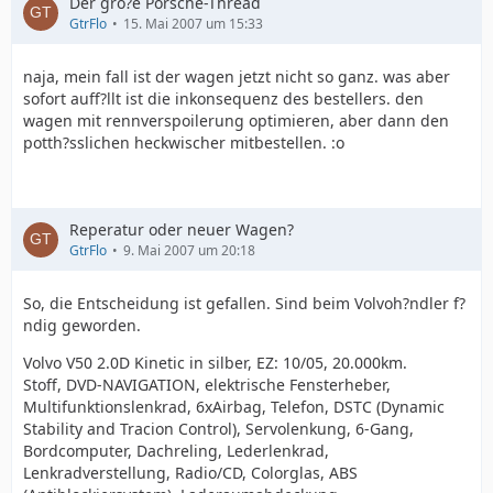
Der gro?e Porsche-Thread
GtrFlo
15. Mai 2007 um 15:33
naja, mein fall ist der wagen jetzt nicht so ganz. was aber
sofort auff?llt ist die inkonsequenz des bestellers. den
wagen mit rennverspoilerung optimieren, aber dann den
potth?sslichen heckwischer mitbestellen. :o
Reperatur oder neuer Wagen?
GtrFlo
9. Mai 2007 um 20:18
So, die Entscheidung ist gefallen. Sind beim Volvoh?ndler f?
ndig geworden.
Volvo V50 2.0D Kinetic in silber, EZ: 10/05, 20.000km.
Stoff, DVD-NAVIGATION, elektrische Fensterheber,
Multifunktionslenkrad, 6xAirbag, Telefon, DSTC (Dynamic
Stability and Tracion Control), Servolenkung, 6-Gang,
Bordcomputer, Dachreling, Lederlenkrad,
Lenkradverstellung, Radio/CD, Colorglas, ABS