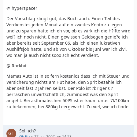
@ hyperspacer
Der Vorschlag klingt gut, das Buch auch. Einen Teil des
Verdienstes jeden Monat auf ein zweites Konto zu legen
und zu sparen hatte ich eh vor, ob es wirklich die H?lfte wird
wei? ich noch nicht. Einen gewissen Geldsegen genie?e ich
aber bereits seit September 06, als ich einen lukrativen
Aushilfsjob hatte, und ab von Oktober bis Juni war ich Zivi,
wo man ja auch nicht sooo schlecht verdient.
@ Rockbit
Mamas Auto ist in so fern kostenlos dass ich mit Steuer und
Versicherung nichts am Hut habe, den Sprit bezahle ich
aber seit fast 2 Jahren selbst. Der Polo ist ?brigens ?
berraschen unwirtschaftlich, zumindest was den Sprit
angeht. Bei asthmatischen 50PS ist er kaum unter 7l/100km
zu bekommen, bei 880kg Leergewicht. Zu viel, wie ich finde.
Soll ich?
GtrFlo
27. Juli 2007 um 14:53