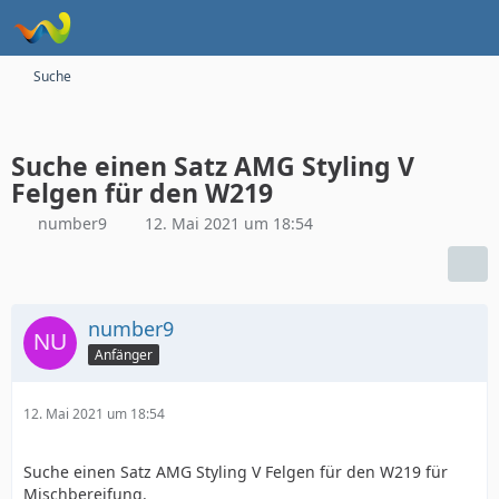
Suche
Suche einen Satz AMG Styling V
Felgen für den W219
number9
12. Mai 2021 um 18:54
number9
Anfänger
12. Mai 2021 um 18:54
Suche einen Satz AMG Styling V Felgen für den W219 für
Mischbereifung.