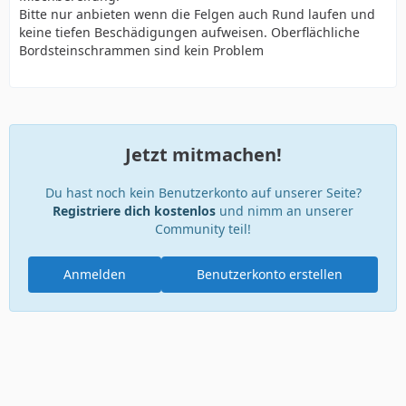
Bitte nur anbieten wenn die Felgen auch Rund laufen und
keine tiefen Beschädigungen aufweisen. Oberflächliche
Bordsteinschrammen sind kein Problem
Jetzt mitmachen!
Du hast noch kein Benutzerkonto auf unserer Seite?
Registriere dich kostenlos
und nimm an unserer
Community teil!
Anmelden
Benutzerkonto erstellen