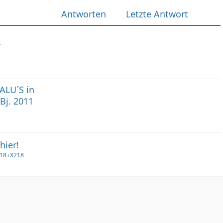
Antworten
Letzte Antwort
ALU´S in
Bj. 2011
hier!
218+X218