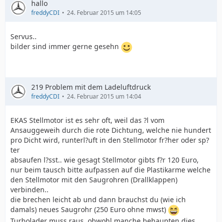
hallo
freddyCDI
24. Februar 2015 um 14:05
Servus..
bilder sind immer gerne gesehn
219 Problem mit dem Ladeluftdruck
freddyCDI
24. Februar 2015 um 14:04
EKAS Stellmotor ist es sehr oft, weil das ?l vom
Ansauggeweih durch die rote Dichtung, welche nie hundert
pro Dicht wird, runterl?uft in den Stellmotor fr?her oder sp?
ter
absaufen l?sst.. wie gesagt Stellmotor gibts f?r 120 Euro,
nur beim tausch bitte aufpassen auf die Plastikarme welche
den Stellmotor mit den Saugrohren (Drallklappen)
verbinden..
die brechen leicht ab und dann brauchst du (wie ich
damals) neues Saugrohr (250 Euro ohne mwst)
Turbolader muss raus, obwohl manche behaupten dies