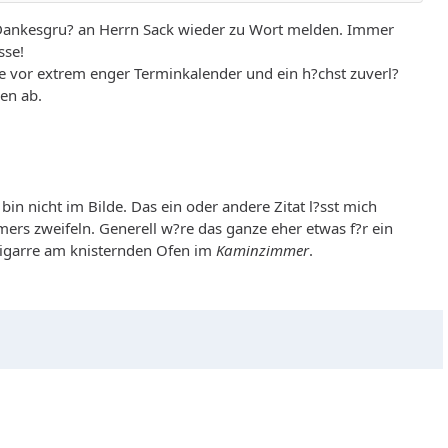
em Dankesgru? an Herrn Sack wieder zu Wort melden. Immer
sse!
e vor extrem enger Terminkalender und ein h?chst zuverl?
en ab.
bin nicht im Bilde. Das ein oder andere Zitat l?sst mich
mers zweifeln. Generell w?re das ganze eher etwas f?r ein
Zigarre am knisternden Ofen im
Kaminzimmer
.