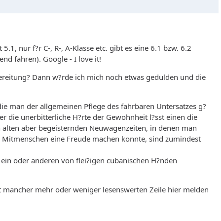
5.1, nur f?r C-, R-, A-Klasse etc. gibt es eine 6.1 bzw. 6.2
d fahren). Google - I love it!
ereitung? Dann w?rde ich mich noch etwas gedulden und die
die man der allgemeinen Pflege des fahrbaren Untersatzes g?
 die unerbitterliche H?rte der Gewohnheit l?sst einen die
en alten aber begeisternden Neuwagenzeiten, in denen man
 Mitmenschen eine Freude machen konnte, sind zumindest
ein oder anderen von flei?igen cubanischen H?nden
mit mancher mehr oder weniger lesenswerten Zeile hier melden