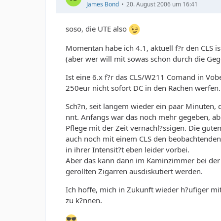
James Bond
20. August 2006 um 16:41
soso, die UTE also
Momentan habe ich 4.1, aktuell f?r den CLS ist 
(aber wer will mit sowas schon durch die Gegen
Ist eine 6.x f?r das CLS/W211 Comand in Vob
250eur nicht sofort DC in den Rachen werfen.
Sch?n, seit langem wieder ein paar Minuten, 
nnt. Anfangs war das noch mehr gegeben, aber
Pflege mit der Zeit vernachl?ssigen. Die gut
auch noch mit einem CLS den beobachtenden
in ihrer Intensit?t eben leider vorbei.
Aber das kann dann im Kaminzimmer bei der 
gerollten Zigarren ausdiskutiert werden.
Ich hoffe, mich in Zukunft wieder h?ufiger 
zu k?nnen.