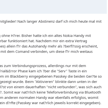
tglieder! Nach langer Abstinenz darf ich mich heute mal mit
ohne H?rer. Bisher hatte ich ein altes Nokia Handy mit
ar funktioniert hat. Nachdem mir ein extra Vertrag
mes) allein f?r das Autohandy mehr als ?berfl?ssig erscheint,
th mit dem Comand verbinden, um diese f?r mich weitaus
as zum Verbindungsprozess, allerdings nur mit dem
rial&Error Phase kam ich ?ber die "Serv" Taste in ein
m im Blackberry eingegebenen Passkey die beiden Ger?te so
ezeigt wurde. Beim "Aktivieren" blinkte dann unten in der
gel?st von einem dauerhaften "nicht verbunden", was sich auch
?. Somit war nat?rlich keine Telefonverbindung via Bluetooth
em anderen normalen Handy war ebenfalls erfolglos, womit
n d?rfte (Passkey war nat?rlich jeweils korrekt eingegeben).