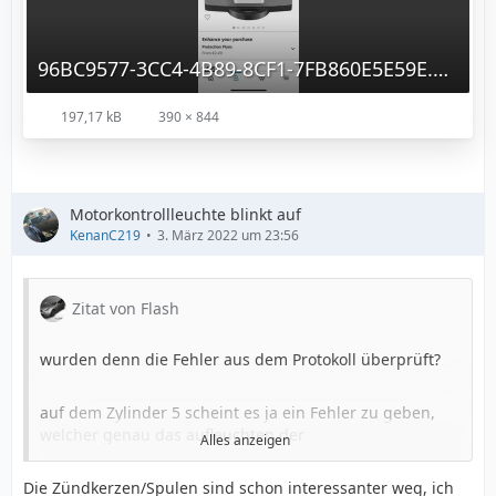
96BC9577-3CC4-4B89-8CF1-7FB860E5E59E.png
197,17 kB
390 × 844
Motorkontrollleuchte blinkt auf
KenanC219
3. März 2022 um 23:56
Zitat von Flash
wurden denn die Fehler aus dem Protokoll überprüft?
auf dem Zylinder 5 scheint es ja ein Fehler zu geben,
welcher genau das aufleuchten der
Alles anzeigen
Motorkontrollleuchte verursacht.
Falls die Fehler immer nur gelöscht werden wirst du nie
Die Zündkerzen/Spulen sind schon interessanter weg, ich