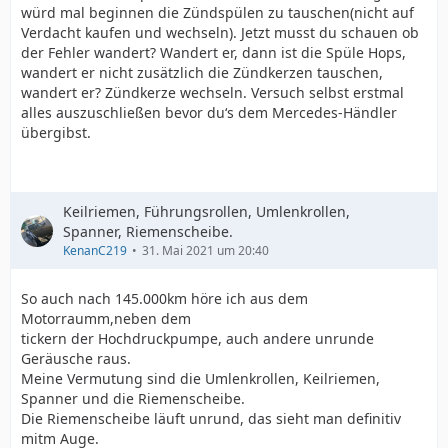
ans Ziel kommen.
würd mal beginnen die Zündspülen zu tauschen(nicht auf
Verdacht kaufen und wechseln). Jetzt musst du schauen ob
der Fehler wandert? Wandert er, dann ist die Spüle Hops,
wandert er nicht zusätzlich die Zündkerzen tauschen,
wandert er? Zündkerze wechseln. Versuch selbst erstmal
Kann man sicher alles mit nein beantworten. Mercedes
alles auszuschließen bevor du‘s dem Mercedes-Händler
sagt dir, es könnten auch die Zündkerzen sein. Im
übergibst.
Fehlerprotokoll steht: Die Steuerleitung der Zündspule
von Zylinder 5 hat eine Unterbrechung. Wenn da nicht
ankommt, dann kann die Zündkerze auch nicht
funktionieren.
Keilriemen, Führungsrollen, Umlenkrollen,
Da würde ich zuerst suchen, der Zylinder 5 arbeitet
Spanner, Riemenscheibe.
nicht korrekt. Steuerleitung, Zündspule, Zündkerze vom
KenanC219
31. Mai 2021 um 20:40
Zylinder 5 prüfen.
So auch nach 145.000km höre ich aus dem
Motorraumm,neben dem
tickern der Hochdruckpumpe, auch andere unrunde
Geräusche raus.
Flash
Meine Vermutung sind die Umlenkrollen, Keilriemen,
Spanner und die Riemenscheibe.
Die Riemenscheibe läuft unrund, das sieht man definitiv
mitm Auge.