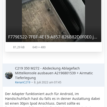
F779E522-7FBF-4E13-A857-826B82D0F0E0.jpeg
81,29 kB
640 × 480
C219 350 M272 - Abdeckung Ablagefach
Mittelkonsole ausbauen A2196801539 + Airmatic
Tieferlegung
KenanC219
8. Juli 2022 um 07:45
Der Adapter funktioniert auch für Android, im
Handschuhfach hast du falls es in deiner Austattung dabei
ist einen 30pin Ipod Anschluss. Damit sollte es