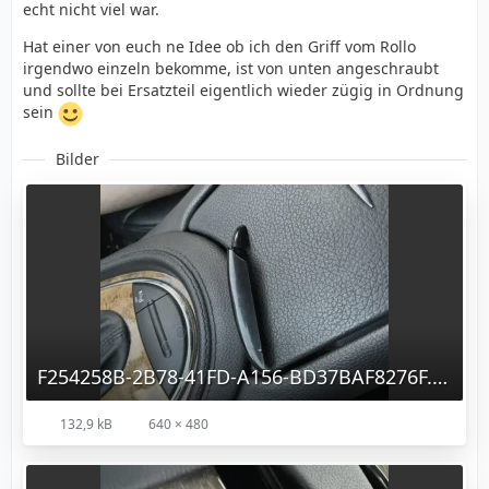
echt nicht viel war.
Hat einer von euch ne Idee ob ich den Griff vom Rollo
irgendwo einzeln bekomme, ist von unten angeschraubt
und sollte bei Ersatzteil eigentlich wieder zügig in Ordnung
sein
Bilder
F254258B-2B78-41FD-A156-BD37BAF8276F.jpeg
132,9 kB
640 × 480