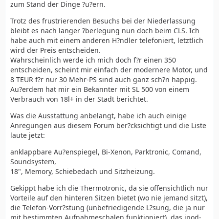
zum Stand der Dinge ?u?ern.
Trotz des frustrierenden Besuchs bei der Niederlassung
bleibt es nach langer ?berlegung nun doch beim CLS. Ich
habe auch mit einem anderen H?ndler telefoniert, letztlich
wird der Preis entscheiden.
Wahrscheinlich werde ich mich doch f?r einen 350
entscheiden, scheint mir einfach der modernere Motor, und
8 TEUR f?r nur 30 Mehr-PS sind auch ganz sch?n happig.
Au?erdem hat mir ein Bekannter mit SL 500 von einem
Verbrauch von 18l+ in der Stadt berichtet.
Was die Ausstattung anbelangt, habe ich auch einige
Anregungen aus diesem Forum ber?cksichtigt und die Liste
laute jetzt:
anklappbare Au?enspiegel, Bi-Xenon, Parktronic, Comand,
Soundsystem,
18", Memory, Schiebedach und Sitzheizung.
Gekippt habe ich die Thermotronic, da sie offensichtlich nur
Vorteile auf den hinteren Sitzen bietet (wo nie jemand sitzt),
die Telefon-Vorr?stung (unbefriedigende L?sung, die ja nur
mit bestimmten Aufnahmeschalen funktioniert), das ipod-