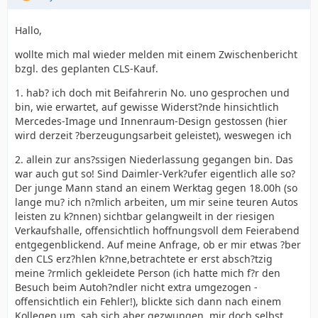
Hallo,
wollte mich mal wieder melden mit einem Zwischenbericht
bzgl. des geplanten CLS-Kauf.
1. hab? ich doch mit Beifahrerin No. uno gesprochen und
bin, wie erwartet, auf gewisse Widerst?nde hinsichtlich
Mercedes-Image und Innenraum-Design gestossen (hier
wird derzeit ?berzeugungsarbeit geleistet), weswegen ich
2. allein zur ans?ssigen Niederlassung gegangen bin. Das
war auch gut so! Sind Daimler-Verk?ufer eigentlich alle so?
Der junge Mann stand an einem Werktag gegen 18.00h (so
lange mu? ich n?mlich arbeiten, um mir seine teuren Autos
leisten zu k?nnen) sichtbar gelangweilt in der riesigen
Verkaufshalle, offensichtlich hoffnungsvoll dem Feierabend
entgegenblickend. Auf meine Anfrage, ob er mir etwas ?ber
den CLS erz?hlen k?nne,betrachtete er erst absch?tzig
meine ?rmlich gekleidete Person (ich hatte mich f?r den
Besuch beim Autoh?ndler nicht extra umgezogen -
offensichtlich ein Fehler!), blickte sich dann nach einem
Kollegen um, sah sich aber gezwungen, mir doch selbst