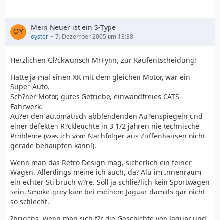
Mein Neuer ist ein S-Type
oyster
7. Dezember 2005 um 13:38
Herzlichen Gl?ckwunsch MrFynn, zur Kaufentscheidung!
Hatte ja mal einen XK mit dem gleichen Motor, war ein
Super-Auto.
Sch?ner Motor, gutes Getriebe, einwandfreies CATS-
Fahrwerk.
Au?er den automatisch abblendenden Au?enspiegeln und
einer defekten R?ckleuchte in 3 1/2 jahren nie technische
Probleme (was ich vom Nachfolger aus Zuffenhausen nicht
gerade behaupten kann!).
Wenn man das Retro-Design mag, sicherlich ein feiner
Wagen. Allerdings meine ich auch, da? Alu im Innenraum
ein echter Stilbruch w?re. Soll ja schlie?lich kein Sportwagen
sein. Smoke-grey kam bei meinem Jaguar damals gar nicht
so schlecht.
?brigens, wenn man sich f?r die Geschichte von Jaguar und