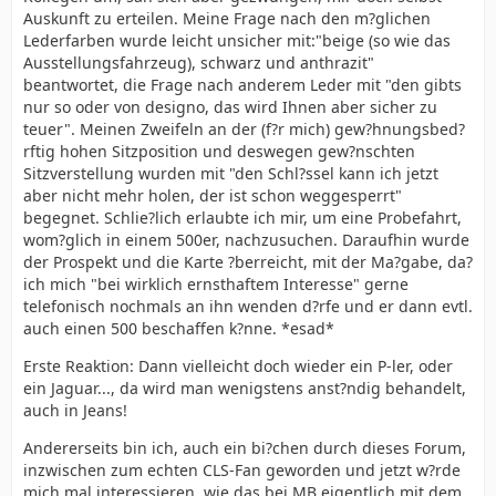
Auskunft zu erteilen. Meine Frage nach den m?glichen
Lederfarben wurde leicht unsicher mit:"beige (so wie das
Ausstellungsfahrzeug), schwarz und anthrazit"
beantwortet, die Frage nach anderem Leder mit "den gibts
nur so oder von designo, das wird Ihnen aber sicher zu
teuer". Meinen Zweifeln an der (f?r mich) gew?hnungsbed?
rftig hohen Sitzposition und deswegen gew?nschten
Sitzverstellung wurden mit "den Schl?ssel kann ich jetzt
aber nicht mehr holen, der ist schon weggesperrt"
begegnet. Schlie?lich erlaubte ich mir, um eine Probefahrt,
wom?glich in einem 500er, nachzusuchen. Daraufhin wurde
der Prospekt und die Karte ?berreicht, mit der Ma?gabe, da?
ich mich "bei wirklich ernsthaftem Interesse" gerne
telefonisch nochmals an ihn wenden d?rfe und er dann evtl.
auch einen 500 beschaffen k?nne. *esad*
Erste Reaktion: Dann vielleicht doch wieder ein P-ler, oder
ein Jaguar..., da wird man wenigstens anst?ndig behandelt,
auch in Jeans!
Andererseits bin ich, auch ein bi?chen durch dieses Forum,
inzwischen zum echten CLS-Fan geworden und jetzt w?rde
mich mal interessieren, wie das bei MB eigentlich mit dem