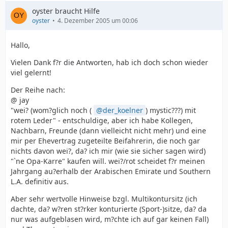
oyster braucht Hilfe
oyster
4. Dezember 2005 um 00:06
Hallo,
Vielen Dank f?r die Antworten, hab ich doch schon wieder
viel gelernt!
Der Reihe nach:
@ jay
"wei? (wom?glich noch (
der_koelner
) mystic???) mit
rotem Leder" - entschuldige, aber ich habe Kollegen,
Nachbarn, Freunde (dann vielleicht nicht mehr) und eine
mir per Ehevertrag zugeteilte Beifahrerin, die noch gar
nichts davon wei?, da? ich mir (wie sie sicher sagen wird)
"`ne Opa-Karre" kaufen will. wei?/rot scheidet f?r meinen
Jahrgang au?erhalb der Arabischen Emirate und Southern
L.A. definitiv aus.
Aber sehr wertvolle Hinweise bzgl. Multikontursitz (ich
dachte, da? w?ren st?rker konturierte (Sport-)sitze, da? da
nur was aufgeblasen wird, m?chte ich auf gar keinen Fall)