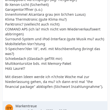
Bi-Xenon-Licht (Sicherheit)
Garagentor?ffner (s.o.)
Innenhimmel Alcantara grau (ein bi?chen Luxus)
Klima Thermotronic (gute Klima mu?)
Parktronic? (vielleicht auch nicht)
COMAND APS (ich la? mich nicht vom Wiederverkaufswert
abbringen)
Surround-System und iPod-Interface (gute Musik mu? auch)
Mobiltelefon-Vorr?stung
5-Speichenr?der 18", evtl. mit Mischbereifung (bringt das
was?)
Schiebedach (Glasdach gef?llt mir)
Multikontursitze bds. mit Memory-Paket
Holz Laurel?
Mit diesen Ideen werde ich n?chste Woche mal zur
Niederlassung gehen, da mu? ich dann erst mal "the
financial package" abklopfen (Stichwort Inzahlungnahme").
Markentreue