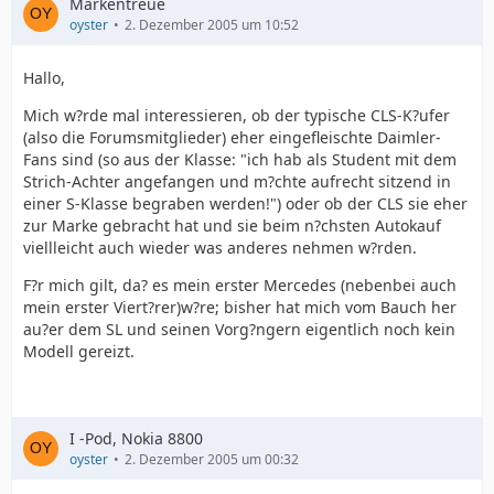
Markentreue
oyster
2. Dezember 2005 um 10:52
Hallo,
Mich w?rde mal interessieren, ob der typische CLS-K?ufer
(also die Forumsmitglieder) eher eingefleischte Daimler-
Fans sind (so aus der Klasse: "ich hab als Student mit dem
Strich-Achter angefangen und m?chte aufrecht sitzend in
einer S-Klasse begraben werden!") oder ob der CLS sie eher
zur Marke gebracht hat und sie beim n?chsten Autokauf
viellleicht auch wieder was anderes nehmen w?rden.
F?r mich gilt, da? es mein erster Mercedes (nebenbei auch
mein erster Viert?rer)w?re; bisher hat mich vom Bauch her
au?er dem SL und seinen Vorg?ngern eigentlich noch kein
Modell gereizt.
I -Pod, Nokia 8800
oyster
2. Dezember 2005 um 00:32