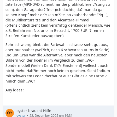
Interface (MP3-DVD scheint mir die praktikablere L?sung zu
sein), den Garagentor?ffner (ich dachte, da? man da gar
keinen Knopf mehr dr?cken m??te, so zauberhandm??ig...),
die Multikontursitze und den Alcantara-Himmel
(offensichtlich zieht kein vern?nftig denkender Mensch, wie
z.B. Beifahrerin No. uno, in Betracht, 1700 EUR f?r einen
Streifen Kunstleder auszugeben).
Sehr schwierig bleibt die Farbwahl: schwarz sieht gut aus,
aber nur sauber (wei?ich, nach 6 schwarzen Autos in Serie).
Indium-Grau war die Alternative, aber nach den neuesten
Bildern von der_koelner im Vergleich zu dem IWC-
Sondermodell (Vielen Dank f?r?s Einstellen!) vielleicht auch
nicht mehr. Hab?immer noch keinen gesehen. Sieht Indium
mit schwarzem Leder ?berhaupt aus? Gibt es eine Farbe ?
hnlich dem IWC?
Any ideas?
oyster braucht Hilfe
oyster
22. Dezember 2005 um 16:31