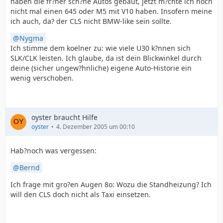
haben die fr?her sch?ne Autos gebaut, jetzt m?chte ich noch
nicht mal einen 645 oder M5 mit V10 haben. Insofern meine
ich auch, da? der CLS nicht BMW-like sein sollte.
Nygma
Ich stimme dem koelner zu: wie viele U30 k?nnen sich
SLK/CLK leisten. Ich glaube, da ist dein Blickwinkel durch
deine (sicher ungew?hnliche) eigene Auto-Historie ein
wenig verschoben.
oyster braucht Hilfe
oyster
4. Dezember 2005 um 00:10
Hab?noch was vergessen:
Bernd
Ich frage mit gro?en Augen 8o: Wozu die Standheizung? Ich
will den CLS doch nicht als Taxi einsetzen.