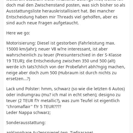
doch mal den Zwischenstand posten, was sich bisher so als
Ausstattungsliste herauskristallisiert hat. Bei mancher
Entscheidung haben mir Threads viel geholfen, aber es
sind auch neue Fragen aufgetaucht.
Here we go:
Motorisierung: Diesel ist gestorben (Fahrleistung max.
15000 km/Jahr); neuer V8 w?re interessant, ist aber
wahrscheinlich zu teuer (Preisunterschied in der S-Klasse
19 TEUR); die Entscheidung zwischen 350 und 500 (alt)
werde ich tats?chlich von der Probefahrt abh?ngig machen,
neige aber doch zum 500 (Hubraum ist durch nichts zu
ersetzen...?)
Lack und Polster: hmm, schwarz (so wie die letzten 6 Autos)
oder indiumgrau (mu? ich mal in echt sehen); designo zu
teuer (2 TEUR f?r metallic?), was zum Teufel ist eigentlich
"chromaflair" f?r 5 TEUR????
Leder Nappa schwarz;
Sonderausstattung:
anklappbare Au?enspiegel (wg. Tiefgarage)