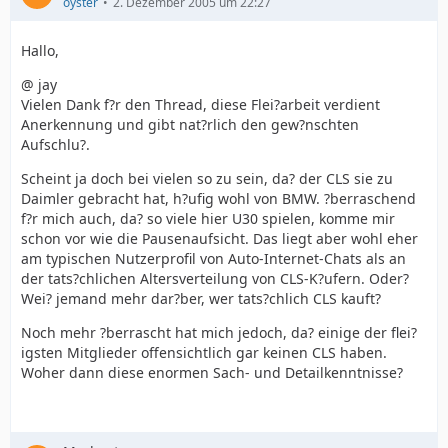
oyster
2. Dezember 2005 um 22:27
Hallo,
@ jay
Vielen Dank f?r den Thread, diese Flei?arbeit verdient
Anerkennung und gibt nat?rlich den gew?nschten
Aufschlu?.
Scheint ja doch bei vielen so zu sein, da? der CLS sie zu
Daimler gebracht hat, h?ufig wohl von BMW. ?berraschend
f?r mich auch, da? so viele hier U30 spielen, komme mir
schon vor wie die Pausenaufsicht. Das liegt aber wohl eher
am typischen Nutzerprofil von Auto-Internet-Chats als an
der tats?chlichen Altersverteilung von CLS-K?ufern. Oder?
Wei? jemand mehr dar?ber, wer tats?chlich CLS kauft?
Noch mehr ?berrascht hat mich jedoch, da? einige der flei?
igsten Mitglieder offensichtlich gar keinen CLS haben.
Woher dann diese enormen Sach- und Detailkenntnisse?