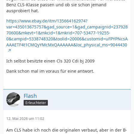
Benz CLS-Klasse passen und ob sie schon jemand
ausprobiert hat.
https://www.ebay.de/itm/135664162974?
var=435013675757&gad_source=1&gad_campaignid=237928
70600&mkevt=1&mkcid=1&mkrid=707-53477-19255-
0&campid=5338748320&toolid=20006&customid=uFPYPNcsA
AAAETF4t1CMQyYMcMxQAAAAAA&loc_physical_ms=9044430
Ich selbst besitzte einen Cls 320 Cdi bj 2009
Dank schon mal im voraus für eine antwort.
Flash
Erleuchteter
12. Mai 2026 um 11:02
Am CLS habe ich noch die originalen verbaut, aber in der B-