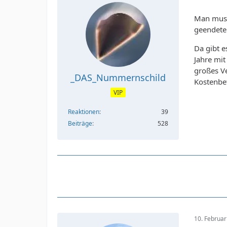
Man muss
geendeter
Da gibt e
Jahre mi
großes V
_DAS_Nummernschild
Kostenbet
VIP
Reaktionen
39
Beiträge
528
10. Februa