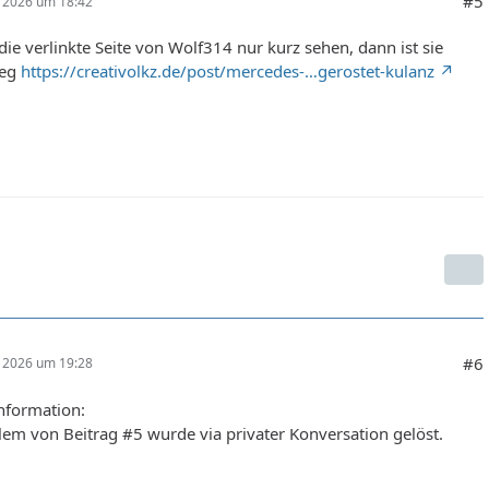
#5
r 2026 um 18:42
die verlinkte Seite von Wolf314 nur kurz sehen, dann ist sie
weg
https://creativolkz.de/post/mercedes-…gerostet-kulanz
#6
r 2026 um 19:28
nformation:
em von Beitrag #5 wurde via privater Konversation gelöst.