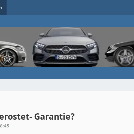
m
erostet- Garantie?
18:45