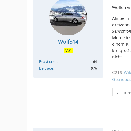
Wollen wi
Als bei m
dreizehn 
Sensotron
Mercedes
Wolf314
einem Ki
km größe
VIP
nicht.
Reaktionen
64
Beiträge
976
C219
Wik
Getriebe
Einmal ed