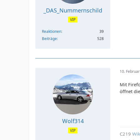
_DAS_Nummernschild
VIP
Reaktionen
39
Beiträge
528
10. Februa
Mit Fire
öffnet d
Wolf314
VIP
C219
Wik