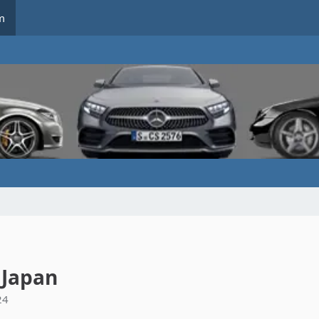
m
 Japan
24