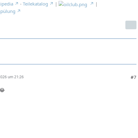
ipedia
-
Teilekatalog
|
|
spülung
#7
 2026 um 21:26
 😂