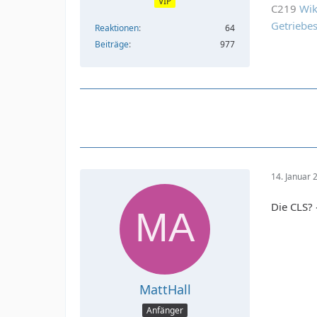
VIP
C219
Wik
Getriebe
Reaktionen
64
Beiträge
977
14. Januar
Die CLS?
MattHall
Anfänger