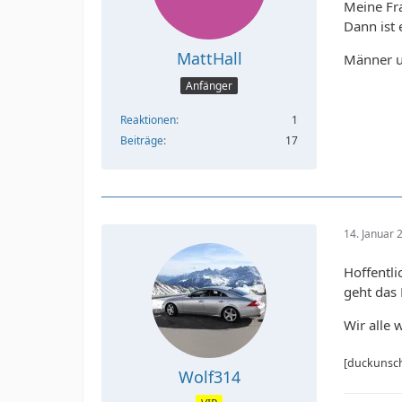
Meine Fra
Dann ist 
MattHall
Männer u
Anfänger
Reaktionen
1
Beiträge
17
14. Januar
Hoffentli
geht das 
Wir alle 
[duckunsch
Wolf314