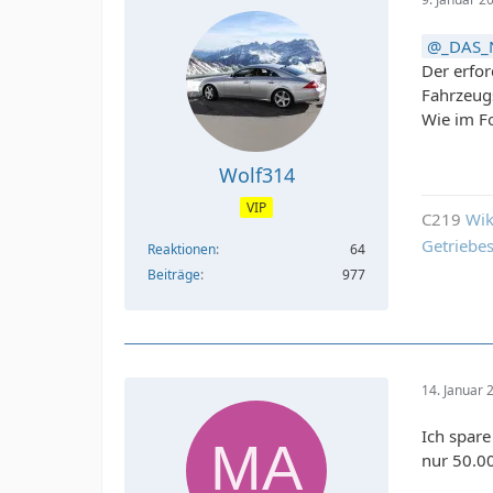
_DAS_
Der erfor
Fahrzeugs
Wie im F
Wolf314
VIP
C219
Wik
Getriebe
Reaktionen
64
Beiträge
977
14. Januar
Ich spare
nur 50.0