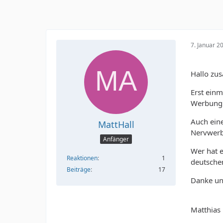
7. Januar 2
Hallo zu
Erst einm
Werbung u
Auch eine
MattHall
Nervwerb
Anfänger
Wer hat e
Reaktionen
1
deutsche
Beiträge
17
Danke un
Matthias