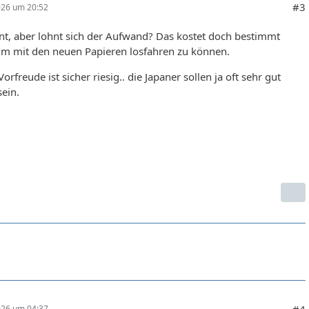
#3
026 um 20:52
nt, aber lohnt sich der Aufwand? Das kostet doch bestimmt
um mit den neuen Papieren losfahren zu können.
orfreude ist sicher riesig.. die Japaner sollen ja oft sehr gut
sein.
#4
026 um 04:37