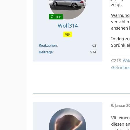
zeigt.
Warnung
Online
verschli
Wolf314
ansehen 
VIP
In den z
Sprühkleb
Reaktionen
63
Beiträge
974
C219
Wik
Getriebe
9. Januar 2
Vlt. eine
diesen a