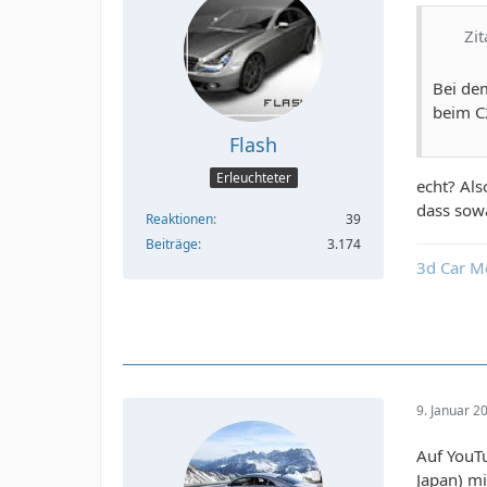
Zit
Bei de
beim C
Flash
Erleuchteter
echt? Als
dass sow
Reaktionen
39
Beiträge
3.174
3d Car M
9. Januar 2
Auf YouTu
Japan) m