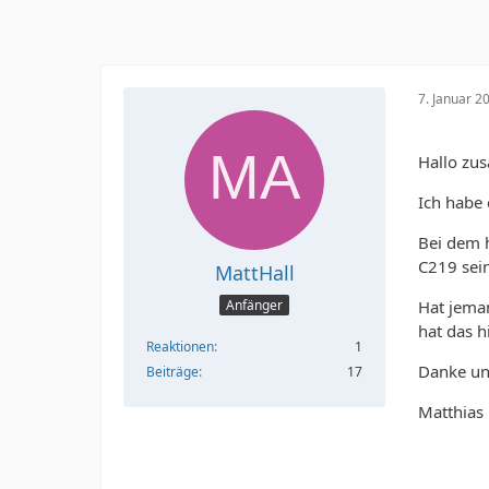
7. Januar 2
Hallo zu
Ich habe 
Bei dem 
C219 sein
MattHall
Hat jema
Anfänger
hat das 
Reaktionen
1
Danke u
Beiträge
17
Matthias