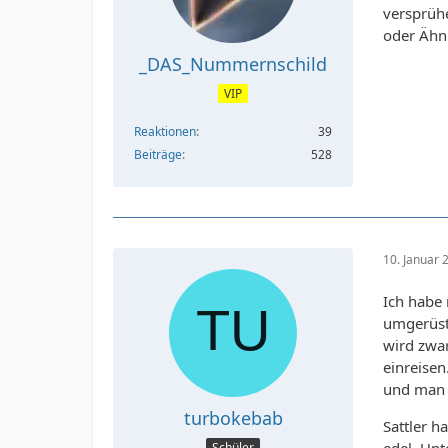
versprühe
oder Ähn
_DAS_Nummernschild
VIP
Reaktionen
39
Beiträge
528
10. Januar
Ich habe
umgerüste
wird zwa
einreise
und man k
turbokebab
Sattler h
Schüler