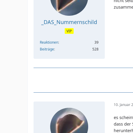
nicht sel
zusammen
_DAS_Nummernschild
VIP
Reaktionen
39
Beiträge
528
10. Januar
es schein
dass der 
herunter