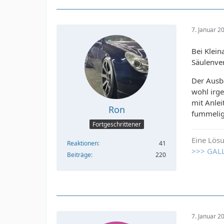
7. Januar 2
Bei Klein
Säulenve
Der Ausb
wohl irg
mit Anlei
Ron
fummelig
Fortgeschrittener
Eine Lösu
Reaktionen
41
>>> GAL
Beiträge
220
7. Januar 2