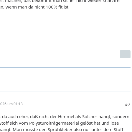
bst machen, das bekommt man sicher nicht wieder knarzfrei
, wenn man da nicht 100% fit ist.
#7
 2026 um 01:13
t da auch eher, daß nicht der Himmel als Solcher hängt, sondern
Stoff sich vom Polysturolträgermaterial gelöst hat und lose
hängt. Man müsste den Sprühkleber also nur unter dem Stoff