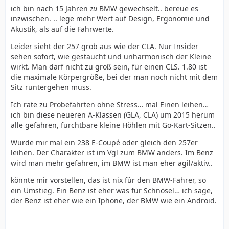
ich bin nach 15 Jahren
zu
BMW gewechselt.. bereue es
inzwischen. .. lege mehr Wert auf Design, Ergonomie und
Akustik, als auf die Fahrwerte.
Leider sieht der 257 grob aus wie der CLA. Nur Insider
sehen sofort, wie gestaucht und unharmonisch der Kleine
wirkt. Man darf nicht zu groß sein, für einen CLS. 1.80 ist
die maximale Körpergröße, bei der man noch nicht mit dem
Sitz runtergehen muss.
Ich rate zu Probefahrten ohne Stress… mal Einen leihen…
ich bin diese neueren A-Klassen (GLA, CLA) um 2015 herum
alle gefahren, furchtbare kleine Höhlen mit Go-Kart-Sitzen..
Würde mir mal ein 238 E-Coupé oder gleich den 257er
leihen. Der Charakter ist im Vgl zum BMW anders. Im Benz
wird man mehr gefahren, im BMW ist man eher agil/aktiv..
könnte mir vorstellen, das ist nix fûr den BMW-Fahrer, so
ein Umstieg. Ein Benz ist eher was für Schnösel… ich sage,
der Benz ist eher wie ein Iphone, der BMW wie ein Android.