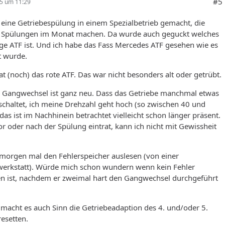
#5
25 um 11:29
eine Getriebespülung in einem Spezialbetrieb gemacht, die
 Spülungen im Monat machen. Da wurde auch geguckt welches
ige ATF ist. Und ich habe das Fass Mercedes ATF gesehen wie es
t wurde.
t (noch) das rote ATF. Das war nicht besonders alt oder getrübt.
e Gangwechsel ist ganz neu. Dass das Getriebe manchmal etwas
chaltet, ich meine Drehzahl geht hoch (so zwischen 40 und
as ist im Nachhinein betrachtet vielleicht schon länger präsent.
r oder nach der Spülung eintrat, kann ich nicht mit Gewissheit
 morgen mal den Fehlerspeicher auslesen (von einer
werkstatt). Würde mich schon wundern wenn kein Fehler
n ist, nachdem er zweimal hart den Gangwechsel durchgeführt
t macht es auch Sinn die Getriebeadaption des 4. und/oder 5.
esetten.