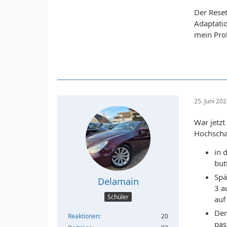
Der Reset
Adaptatio
mein Prob
25. Juni 20
War jetz
Hochschal
in 
but
Spä
Delamain
3 a
Schüler
auf
Der
Reaktionen
20
pas