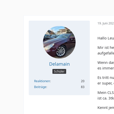
19. Juni 20
Hallo Leu
Mir ist h
aufgefall
Wenn das 
Delamain
es immer 
Schüler
Es tritt 
Reaktionen
20
er super,
Beiträge
83
Mein CLS 
ist ca. 3t
Kennt je