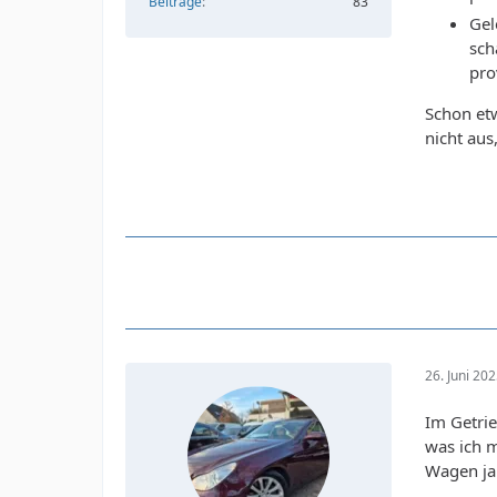
Beiträge
83
Gel
sch
pro
Schon et
nicht aus
26. Juni 20
Im Getrie
was ich 
Wagen ja 