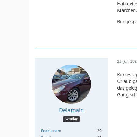
Hab geles
Märchen
Bin gesp
23. Juni 20
Kurzes Up
Urlaub ga
das geleg
Gang scha
Delamain
Schüler
Reaktionen
20