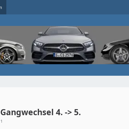
m
 Gangwechsel 4. -> 5.
01