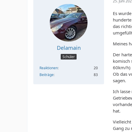
25. Juni 20
Es wurde 
hunderte
das richt
umgefüll
Meines ha
Delamain
Der hart
Schüler
komisch s
60km/h) d
Reaktionen
20
Ob das vo
Beiträge
83
sagen.
Ich lasse
Getriebe
vorhande
hat.
Vielleich
Gang zu r