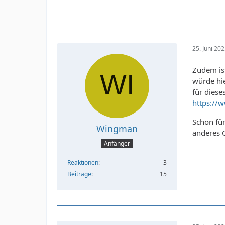
25. Juni 20
Zudem ist
würde hie
für diese
https://
Schon für
Wingman
anderes G
Anfänger
Reaktionen
3
Beiträge
15