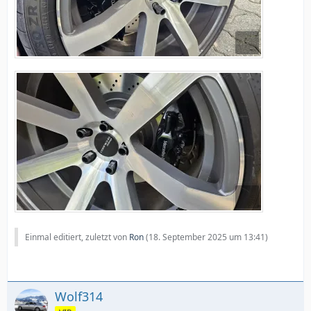
Einmal editiert, zuletzt von
Ron
(
18. September 2025 um 13:41
)
Wolf314