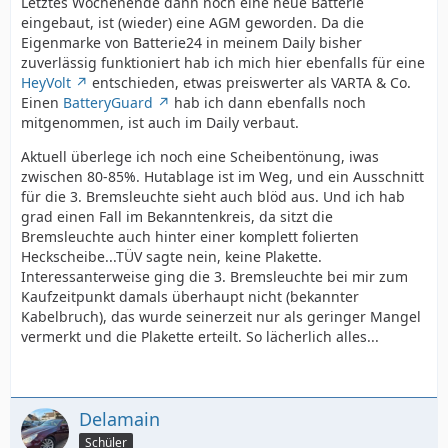
Letztes Wochenende dann noch eine neue Batterie
eingebaut, ist (wieder) eine AGM geworden. Da die
Eigenmarke von Batterie24 in meinem Daily bisher
zuverlässig funktioniert hab ich mich hier ebenfalls für eine
HeyVolt
entschieden, etwas preiswerter als VARTA & Co.
Einen
BatteryGuard
hab ich dann ebenfalls noch
mitgenommen, ist auch im Daily verbaut.
Aktuell überlege ich noch eine Scheibentönung, iwas
zwischen 80-85%. Hutablage ist im Weg, und ein Ausschnitt
für die 3. Bremsleuchte sieht auch blöd aus. Und ich hab
grad einen Fall im Bekanntenkreis, da sitzt die
Bremsleuchte auch hinter einer komplett folierten
Heckscheibe...TÜV sagte nein, keine Plakette.
Interessanterweise ging die 3. Bremsleuchte bei mir zum
Kaufzeitpunkt damals überhaupt nicht (bekannter
Kabelbruch), das wurde seinerzeit nur als geringer Mangel
vermerkt und die Plakette erteilt. So lächerlich alles...
Delamain
Schüler