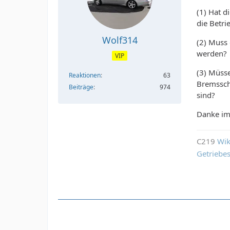
(1) Hat 
die Betri
Wolf314
(2) Muss
werden?
VIP
(3) Müss
Reaktionen
63
Bremssch
Beiträge
974
sind?
Danke im
C219
Wik
Getriebe