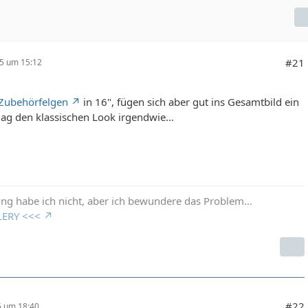
#21
25 um 15:12
Zubehörfelgen
in 16", fügen sich aber gut ins Gesamtbild ein
ag den klassischen Look irgendwie...
ng habe ich nicht, aber ich bewundere das Problem...
LERY <<<
#22
25 um 18:40