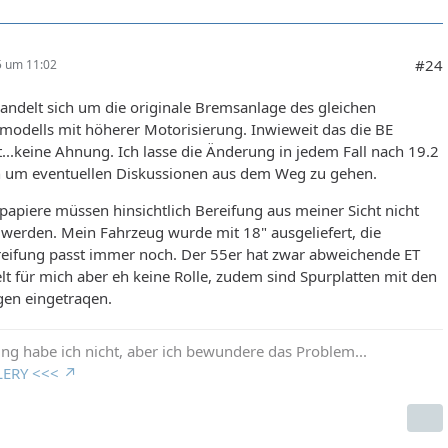
#24
25 um 11:02
andelt sich um die originale Bremsanlage des gleichen
modells mit höherer Motorisierung. Inwieweit das die BE
t...keine Ahnung. Ich lasse die Änderung in jedem Fall nach 19.2
n um eventuellen Diskussionen aus dem Weg zu gehen.
apiere müssen hinsichtlich Bereifung aus meiner Sicht nicht
werden. Mein Fahrzeug wurde mit 18" ausgeliefert, die
reifung passt immer noch. Der 55er hat zwar abweichende ET
elt für mich aber eh keine Rolle, zudem sind Spurplatten mit den
gen eingetraqen.
ng habe ich nicht, aber ich bewundere das Problem...
LERY <<<