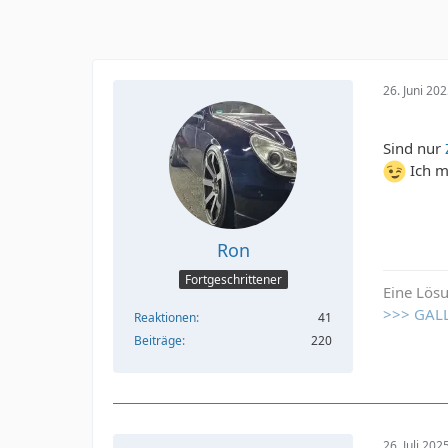
26. Juni 20
Sind nur
Ich m
Ron
Fortgeschrittener
Eine Lösu
>>> GAL
Reaktionen
41
Beiträge
220
26. Juli 20