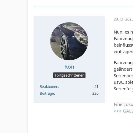
28. Juli 20
Nun, es h
Fahrzeug
beinfluss
eintrage
Fahrzeugp
Ron
geändert 
Serienbe
Fortgeschrittener
usw., spi
Reaktionen
41
Serienfel
Beiträge
220
Eine Lösu
>>> GAL