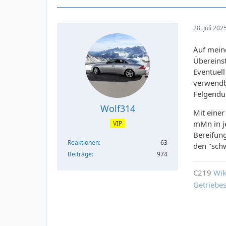
28. Juli 20
Auf mein
Übereins
Eventuel
verwendba
Felgendu
Wolf314
Mit einer
mMn in je
VIP
Bereifung
Reaktionen
63
den "sch
Beiträge
974
C219
Wik
Getriebe