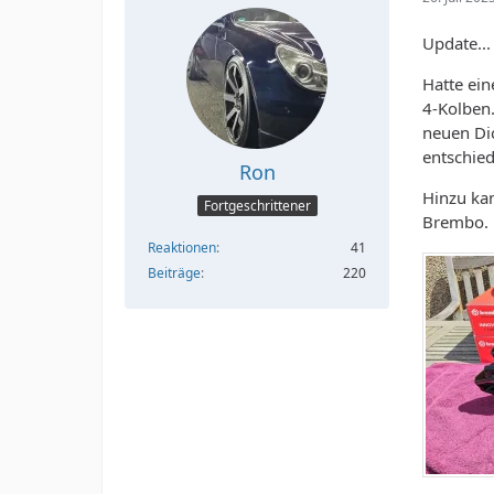
Update...
Hatte ein
4-Kolben.
neuen Di
entschie
Ron
Hinzu ka
Fortgeschrittener
Brembo.
Reaktionen
41
Beiträge
220