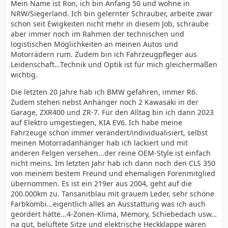
Mein Name ist Ron, ich bin Anfang 50 und wohne in
NRW/Siegerland. Ich bin gelernter Schrauber, arbeite zwar
schon seit Ewigkeiten nicht mehr in diesem Job, schraube
aber immer noch im Rahmen der technischen und
logistischen Möglichkeiten an meinen Autos und
Motorrädern rum. Zudem bin ich Fahrzeugpfleger aus
Leidenschaft…Technik und Optik ist für mich gleichermaßen
wichtig.
Die letzten 20 Jahre hab ich BMW gefahren, immer R6.
Zudem stehen nebst Anhänger noch 2 Kawasaki in der
Garage, ZXR400 und ZR-7. Für den Alltag bin ich dann 2023
auf Elektro umgestiegen, KIA EV6. Ich habe meine
Fahrzeuge schon immer verändert/individualisiert, selbst
meinen Motorradanhänger hab ich lackiert und mit
anderen Felgen versehen...der reine OEM-Style ist einfach
nicht meins. Im letzten Jahr hab ich dann noch den CLS 350
von meinem bestem Freund und ehemaligen Forenmitglied
übernommen. Es ist ein 219er aus 2004, geht auf die
200.000km zu. Tansanitblau mit grauem Leder, sehr schöne
Farbkombi...eigentlich alles an Ausstattung was ich auch
geordert hätte...4-Zonen-Klima, Memory, Schiebedach usw…
na gut, belüftete Sitze und elektrische Heckklappe wären