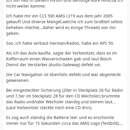
Ich bin neu in diesem Forum und benötige eure Hilfe,da ich
nicht weiter komme.
Ich habe mir ein CLS 500 AMG c219 aus dem Jahr 2005
gekauft Und diverse Mängel,welche ich zum Großteil selbst
beheben möchte...daher wird es einige Threads von mir
geben.
Soo..ich habe verbaut Harman/Kadon, habe ein APS 50.
Als ich das Auto kaufte, sagte der Vorbesitzer, dass es im
Kofferraum einen Wasserschaden gab und laut Bosch
Dienst der Verstärker (Audio Gateway) defekt sei.
Die Car Navigation ist ebenfalls defekt und war abgesteckt
gewesenen.
Bei eingesteckter Sicherung (20er in Steckplatz 26 für Radio
und 7,5er im Steckplatz 28 für den CD Wechsler) brummte
das Radio und/oder Wechsler ständig und extrem laut...
(Laut Vorbesitzer steckte noch eine CD drin).
Es zog auch ständig die Batterie leer und es erscheinte
immer nur für 15 Sekunden circa das AMG Logo (Testbild)....