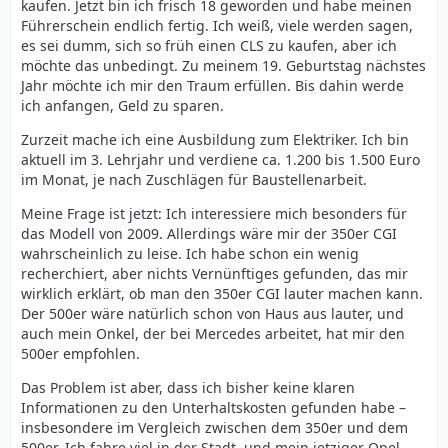
kaufen. Jetzt bin ich frisch 18 geworden und habe meinen
Führerschein endlich fertig. Ich weiß, viele werden sagen,
es sei dumm, sich so früh einen CLS zu kaufen, aber ich
möchte das unbedingt. Zu meinem 19. Geburtstag nächstes
Jahr möchte ich mir den Traum erfüllen. Bis dahin werde
ich anfangen, Geld zu sparen.
Zurzeit mache ich eine Ausbildung zum Elektriker. Ich bin
aktuell im 3. Lehrjahr und verdiene ca. 1.200 bis 1.500 Euro
im Monat, je nach Zuschlägen für Baustellenarbeit.
Meine Frage ist jetzt: Ich interessiere mich besonders für
das Modell von 2009. Allerdings wäre mir der 350er CGI
wahrscheinlich zu leise. Ich habe schon ein wenig
recherchiert, aber nichts Vernünftiges gefunden, das mir
wirklich erklärt, ob man den 350er CGI lauter machen kann.
Der 500er wäre natürlich schon von Haus aus lauter, und
auch mein Onkel, der bei Mercedes arbeitet, hat mir den
500er empfohlen.
Das Problem ist aber, dass ich bisher keine klaren
Informationen zu den Unterhaltskosten gefunden habe –
insbesondere im Vergleich zwischen dem 350er und dem
500er. Ich fahre viel in der Stadt, und mein jetziger Opel