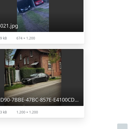
021.jpg
9 kB
674 × 1.200
D5959D90-7BBE-47BC-857E-E4100CD79145.jpg
3 kB
1.200 × 1.200