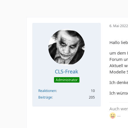
6. Mai 202
Hallo lie
um dem F
Forum um
Aktuell w
CLS-Freak
Modelle S
Administrator
Ich denke
Reaktionen
10
Ich wüns
Beiträge
205
Auch wenn
...