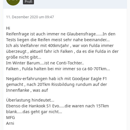
Profi
11. Dezember 2020 um 09:47
Hi
Reifenfrage ist auch immer ne Glaubensfrage......In den
Tests liegen die Reifen meist sehr nahe beeinander...
Ich als Vielfahrer mit 40tkm/Jahr , war von Fulda immer
überzeugt , aktuell fahr ich Falken , da es die Fulda in der
größe nicht gibt...
Im Winter Barum....ist ne Conti-Tochter..
Falken , Fulda halten bei mir immer so ca 60-70Tkm...
Negativ-erfahrungen hab ich mit Goodjear Eagle F1
gemacht , nach 20Tkm Rissbildung rundum auf der
Innenflanke , was auf
Überlastung hindeutet...
Ebenso die Hankook S1 Evo.....die waren nach 15Tkm
blank.....das geht gar nicht...
MFG
Arni