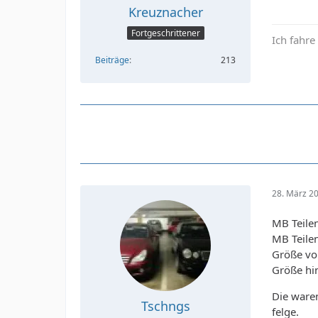
Kreuznacher
Fortgeschrittener
Ich fahre
Beiträge
213
28. März 2
MB Teil
MB Teil
Größe vo
Größe hin
Die ware
Tschngs
felge.