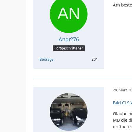
Am besten
Andr?76
Fortgeschrittener
Beiträge
301
28. März 2
Bild CLS 
Glaube ni
MB die di
griffberei