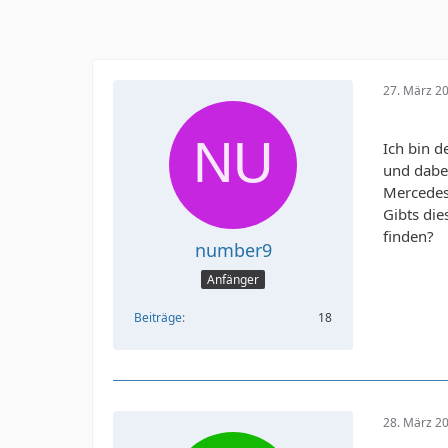
27. März 2
Ich bin 
und dabei
Mercedes 
Gibts die
finden?
number9
Anfänger
Beiträge
18
28. März 2