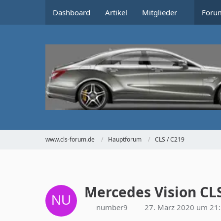
Dashboard
Artikel
Mitglieder
Foru
www.cls-forum.de
Hauptforum
CLS / C219
Mercedes Vision CL
number9
27. März 2020 um 21