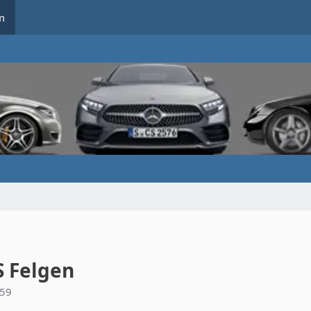
m
S Felgen
:59