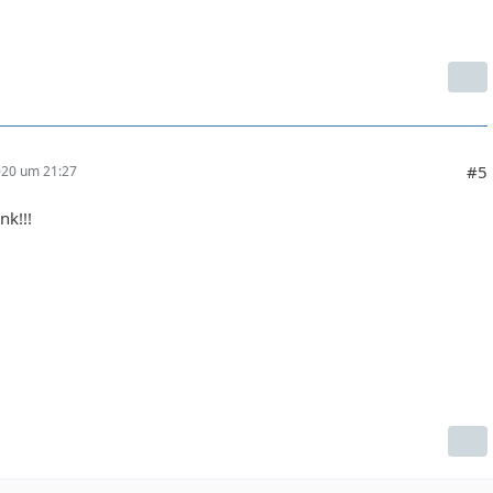
#5
020 um 21:27
nk!!!