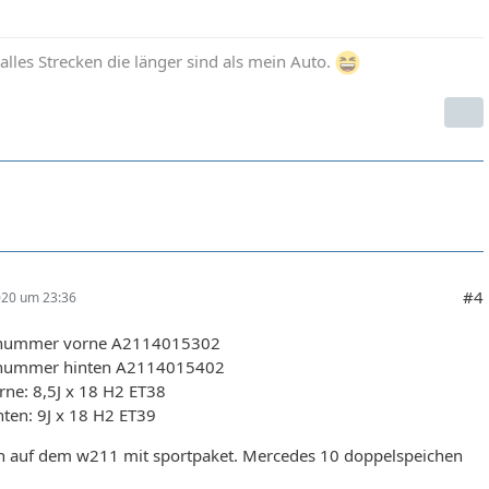
 alles Strecken die länger sind als mein Auto.
#4
020 um 23:36
enummer vorne A2114015302
enummer hinten A2114015402
rne: 8,5J x 18 H2 ET38
ten: 9J x 18 H2 ET39
n auf dem w211 mit sportpaket. Mercedes 10 doppelspeichen