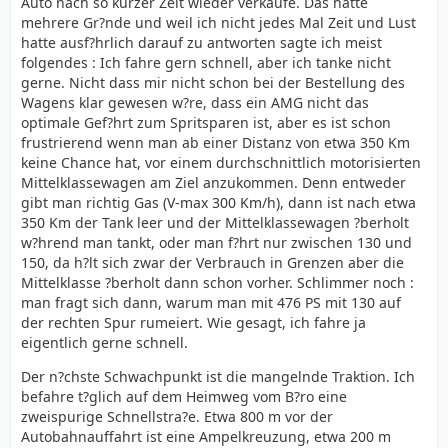
Auto nach so kurzer Zeit wieder verkaufe. Das hatte
mehrere Gr?nde und weil ich nicht jedes Mal Zeit und Lust
hatte ausf?hrlich darauf zu antworten sagte ich meist
folgendes : Ich fahre gern schnell, aber ich tanke nicht
gerne. Nicht dass mir nicht schon bei der Bestellung des
Wagens klar gewesen w?re, dass ein AMG nicht das
optimale Gef?hrt zum Spritsparen ist, aber es ist schon
frustrierend wenn man ab einer Distanz von etwa 350 Km
keine Chance hat, vor einem durchschnittlich motorisierten
Mittelklassewagen am Ziel anzukommen. Denn entweder
gibt man richtig Gas (V-max 300 Km/h), dann ist nach etwa
350 Km der Tank leer und der Mittelklassewagen ?berholt
w?hrend man tankt, oder man f?hrt nur zwischen 130 und
150, da h?lt sich zwar der Verbrauch in Grenzen aber die
Mittelklasse ?berholt dann schon vorher. Schlimmer noch :
man fragt sich dann, warum man mit 476 PS mit 130 auf
der rechten Spur rumeiert. Wie gesagt, ich fahre ja
eigentlich gerne schnell.
Der n?chste Schwachpunkt ist die mangelnde Traktion. Ich
befahre t?glich auf dem Heimweg vom B?ro eine
zweispurige Schnellstra?e. Etwa 800 m vor der
Autobahnauffahrt ist eine Ampelkreuzung, etwa 200 m