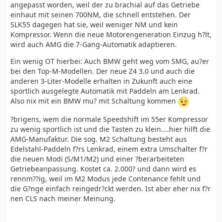
angepasst worden, weil der zu brachial auf das Getriebe
einhaut mit seinen 700NM, die schnell entstehen. Der
SLK55 dagegen hat sie, weil weniger NM und kein
Kompressor. Wenn die neue Motorengeneration Einzug h?lt,
wird auch AMG die 7-Gang-Automatik adaptieren.
Ein wenig OT hierbei: Auch BMW geht weg vom SMG, au?er
bei den Top-M-Modellen. Der neue Z4 3.0 und auch die
anderen 3-Liter-Modelle erhalten in Zukunft auch eine
sportlich ausgelegte Automatik mit Paddeln am Lenkrad.
Also nix mit ein BMW mu? mit Schaltung kommen
?brigens, wem die normale Speedshift im 55er Kompressor
zu wenig sportlich ist und die Tasten zu klein....hier hilft die
AMG-Manufaktur. Die sog. M2 Schaltung besteht aus
Edelstahl-Paddeln f?rs Lenkrad, einem extra Umschalter f?r
die neuen Modi (S/M1/M2) und einer ?berarbeiteten
Getriebeanpassung. Kostet ca. 2.000? und dann wird es
rennm??ig, weil im M2 Modus jede Contenance fehlt und
die G?nge einfach reingedr?ckt werden. Ist aber eher nix f?r
nen CLS nach meiner Meinung.