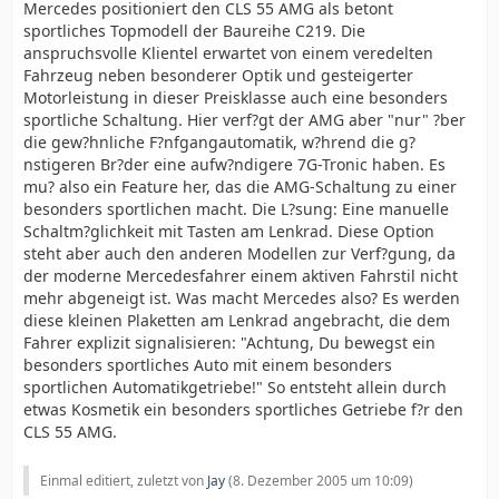
Mercedes positioniert den CLS 55 AMG als betont
sportliches Topmodell der Baureihe C219. Die
anspruchsvolle Klientel erwartet von einem veredelten
Fahrzeug neben besonderer Optik und gesteigerter
Motorleistung in dieser Preisklasse auch eine besonders
sportliche Schaltung. Hier verf?gt der AMG aber "nur" ?ber
die gew?hnliche F?nfgangautomatik, w?hrend die g?
nstigeren Br?der eine aufw?ndigere 7G-Tronic haben. Es
mu? also ein Feature her, das die AMG-Schaltung zu einer
besonders sportlichen macht. Die L?sung: Eine manuelle
Schaltm?glichkeit mit Tasten am Lenkrad. Diese Option
steht aber auch den anderen Modellen zur Verf?gung, da
der moderne Mercedesfahrer einem aktiven Fahrstil nicht
mehr abgeneigt ist. Was macht Mercedes also? Es werden
diese kleinen Plaketten am Lenkrad angebracht, die dem
Fahrer explizit signalisieren: "Achtung, Du bewegst ein
besonders sportliches Auto mit einem besonders
sportlichen Automatikgetriebe!" So entsteht allein durch
etwas Kosmetik ein besonders sportliches Getriebe f?r den
CLS 55 AMG.
Einmal editiert, zuletzt von
Jay
(
8. Dezember 2005 um 10:09
)