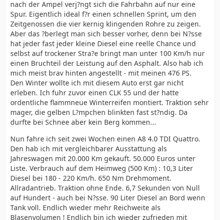
nach der Ampel verj?ngt sich die Fahrbahn auf nur eine
Spur. Eigentlich ideal f?r einen schnellen Sprint, um den
Zeitgenossen die vier kernig klingenden Rohre zu zeigen.
Aber das ?berlegt man sich besser vorher, denn bei N?sse
hat jeder fast jeder kleine Diesel eine reelle Chance und
selbst auf trockener Stra?e bringt man unter 100 Km/h nur
einen Bruchteil der Leistung auf den Asphalt. Also hab ich
mich meist brav hinten angestellt - mit meinen 476 PS.
Den Winter wollte ich mit diesem Auto erst gar nicht
erleben. Ich fuhr zuvor einen CLK 55 und der hatte
ordentliche flammneue Winterreifen montiert. Traktion sehr
mager, die gelben L?mpchen blinkten fast st?ndig. Da
durfte bei Schnee aber kein Berg kommen...
Nun fahre ich seit zwei Wochen einen A8 4.0 TDI Quattro.
Den hab ich mit vergleichbarer Ausstattung als
Jahreswagen mit 20.000 Km gekauft. 50.000 Euros unter
Liste. Verbrauch auf dem Heimweg (500 Km) : 10,3 Liter
Diesel bei 180 - 220 Km/h. 650 Nm Drehmoment.
Allradantrieb. Traktion ohne Ende. 6,7 Sekunden von Null
auf Hundert - auch bei N?sse. 90 Liter Diesel an Bord wenn
Tank voll. Endlich wieder mehr Reichweite als
Blasenvolumen ! Endlich bin ich wieder zufrieden mit