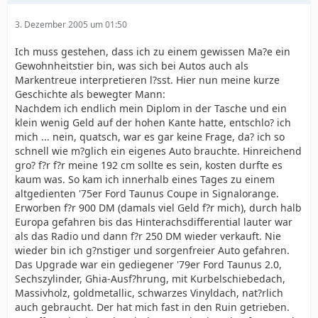
3. Dezember 2005 um 01:50
Ich muss gestehen, dass ich zu einem gewissen Ma?e ein
Gewohnheitstier bin, was sich bei Autos auch als
Markentreue interpretieren l?sst. Hier nun meine kurze
Geschichte als bewegter Mann:
Nachdem ich endlich mein Diplom in der Tasche und ein
klein wenig Geld auf der hohen Kante hatte, entschlo? ich
mich ... nein, quatsch, war es gar keine Frage, da? ich so
schnell wie m?glich ein eigenes Auto brauchte. Hinreichend
gro? f?r f?r meine 192 cm sollte es sein, kosten durfte es
kaum was. So kam ich innerhalb eines Tages zu einem
altgedienten '75er Ford Taunus Coupe in Signalorange.
Erworben f?r 900 DM (damals viel Geld f?r mich), durch halb
Europa gefahren bis das Hinterachsdifferential lauter war
als das Radio und dann f?r 250 DM wieder verkauft. Nie
wieder bin ich g?nstiger und sorgenfreier Auto gefahren.
Das Upgrade war ein gediegener '79er Ford Taunus 2.0,
Sechszylinder, Ghia-Ausf?hrung, mit Kurbelschiebedach,
Massivholz, goldmetallic, schwarzes Vinyldach, nat?rlich
auch gebraucht. Der hat mich fast in den Ruin getrieben.