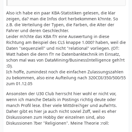
Also ich habe ein paar KBA-Statistiken gelesen, die klar
zeigen, da? man die Infos dort herbekommen k?nnte. So
z.B. die Verteilung der Typen, die Farben, die Alter der
Fahrer und deren Geschlechter.
Leider m?chte das KBA f?r eine Auswertung in diese
Richtung am Beispiel des CLS knappe 1.000? haben, weil die
Daten "sequenziell" und nicht "relational" vorliegen. (OT:
Watt haben die denn f?r ne Datenbanktechnik im Einsatz,
schon mal was von DataMining/BusinessIntelligence geh?rt
:D).
Ich hoffe, zumindest noch die einfachen Zulassungszahlen
zu bekommen, also eine Aufteilung nach 320CDI/350/500/55
zum 01.12.05
Ansonsten der U30 Club herrscht hier wohl er nicht vor,
wenn ich manche Details in Postings richtig deute oder
manch Profil lese. Eher viele Mittdrei?iger und aufw?rts.
Daher gibt es hier ja auch nicht soviel Zoff, weil es eher
Diskussionen zum Hobby der einzelnen sind, also
Diskussionen ?ber "Religionen". Meine Theorie :roll: