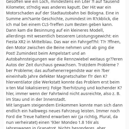
Gesoffen wie ein Loch, mindestens ein Liter ?l auf Tausend
Kilometer, st?ndig was anderes kaputt. Der Hit war ein
Motorschaden auf der Stadtautobahn bei Bologna. Eine in
Summe am?sante Geschichte, zumindest im R?ckblick, die
ich mal bei einem CLS-Treffen zum Besten geben kann.
Dann kam die Besinnung auf ein kleineres Modell,
allerdings mit wesentlich besserem Leistungsgewicht: ein
Fiesta XR2 in Mittelblau. Das war ein Fahrgef?hl: T?r ?ffnen,
den Motor zwischen die Beine nehmen und ab ging die
Post! Zumindest beim Ampelstart und an
Autobahnsteigungen war die Rennzwiebel weitaus gr??eren
Autos der Zeit durchaus gewachsen. Trotzdem Probleme ?
ber Probleme; das aufsehenerregendste war ein ?ber
eineinhalb Jahre defekter Magnetschalter f?r den K?
hlerventilator (die Werkstatt konnte das Problem erst beim
x-ten Mal lokalisieren): Folge ?berhitzung und kochender K?
hler, immer wenn der Fahrtwind nicht ausreichte, also z. B.
im Stau und in der Innenstadt.
Mit langsam steigendem Einkommen konnte man sich dann
endlich ein halbwegs neues Fahrzeug leisten. Immer noch
Ford die Treue haltend erwarben wir (ja richtig, Plural, da
nun verheiratet) einen '93er Mondeo 1.8 16V als
Jahreswagen in Granatrot. Nichts besonderes, aber