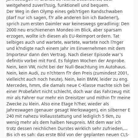
weitgehend zuverl?ssig, funktionell und bequem.
Der Weg in den Olymp eines geb?rtigen Randschwaben
(darf nur ich sagen, f?r alle anderen bin ich Badener!),
sprich zum ersten Daimler war keineswegs geradlinig: Den
2000 neu erschienenen Mondeo im Blick, aber sparsam
erzogen, wollte ich diesen als EU-Reimport ordern. Tat
selbiges auch und wartete, wartete, wartete noch l?nger
und k?ndigte nach einem Jahr im Einvernehmen mit dem
Importeur dann den Vertrag. Nach dieser Episode war's
definitiv vorbei mit Ford. Es folgten Wochen der Anprobe.
Nein, kein VW, nicht bei der Null-Beachtung im Autohaus.
Nein, kein Audi, zu n?chtern f?r den Preis (zumindest 2001,
vielleicht auch noch heute). Nein, kein BMW, leider zu eng.
Mercedes, hmm, die damals neue C-Klasse machte sich bei
einer Probefahrt nicht schlecht, doch war das Fahrzeug mit
mir als Fahrer nur mehr ein Dreisitzer und mithin f?r meine
Zwecke zu klein. Also eine Etage h?her, wieder als
Jahreswagen (genauer gesagt Werkswagen), ein silberner E
240 mit nahezu Vollausstattung und lediglich 5 tkm, zu
wenig mehr als dem halben Neupreis. Mit dem war ich
trotz dessen reichlichen Durstes wirklich sehr zufrieden,...
Bis ich es sah: das erste Bild von der geplanten neuen CLS-