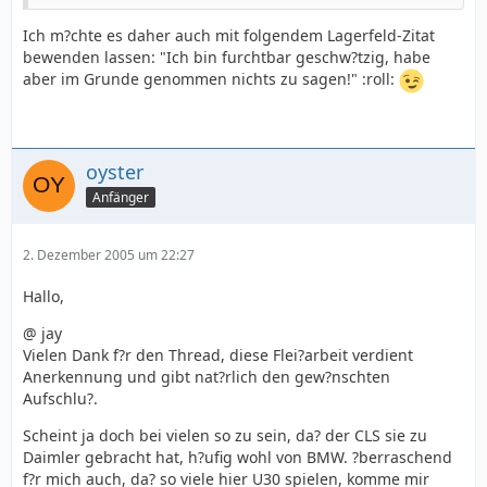
Ich m?chte es daher auch mit folgendem Lagerfeld-Zitat
bewenden lassen: "Ich bin furchtbar geschw?tzig, habe
aber im Grunde genommen nichts zu sagen!" :roll:
oyster
Anfänger
2. Dezember 2005 um 22:27
Hallo,
@ jay
Vielen Dank f?r den Thread, diese Flei?arbeit verdient
Anerkennung und gibt nat?rlich den gew?nschten
Aufschlu?.
Scheint ja doch bei vielen so zu sein, da? der CLS sie zu
Daimler gebracht hat, h?ufig wohl von BMW. ?berraschend
f?r mich auch, da? so viele hier U30 spielen, komme mir