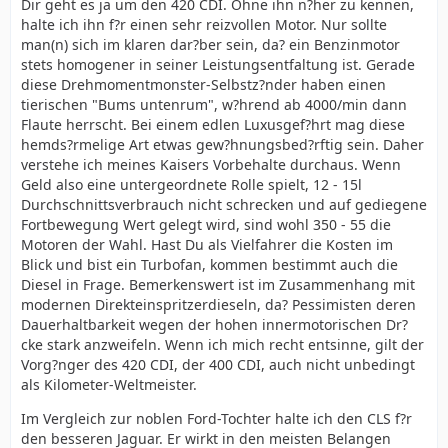
Dir geht es ja um den 420 CDI. Ohne ihn n?her zu kennen,
halte ich ihn f?r einen sehr reizvollen Motor. Nur sollte
man(n) sich im klaren dar?ber sein, da? ein Benzinmotor
stets homogener in seiner Leistungsentfaltung ist. Gerade
diese Drehmomentmonster-Selbstz?nder haben einen
tierischen "Bums untenrum", w?hrend ab 4000/min dann
Flaute herrscht. Bei einem edlen Luxusgef?hrt mag diese
hemds?rmelige Art etwas gew?hnungsbed?rftig sein. Daher
verstehe ich meines Kaisers Vorbehalte durchaus. Wenn
Geld also eine untergeordnete Rolle spielt, 12 - 15l
Durchschnittsverbrauch nicht schrecken und auf gediegene
Fortbewegung Wert gelegt wird, sind wohl 350 - 55 die
Motoren der Wahl. Hast Du als Vielfahrer die Kosten im
Blick und bist ein Turbofan, kommen bestimmt auch die
Diesel in Frage. Bemerkenswert ist im Zusammenhang mit
modernen Direkteinspritzerdieseln, da? Pessimisten deren
Dauerhaltbarkeit wegen der hohen innermotorischen Dr?
cke stark anzweifeln. Wenn ich mich recht entsinne, gilt der
Vorg?nger des 420 CDI, der 400 CDI, auch nicht unbedingt
als Kilometer-Weltmeister.
Im Vergleich zur noblen Ford-Tochter halte ich den CLS f?r
den besseren Jaguar. Er wirkt in den meisten Belangen