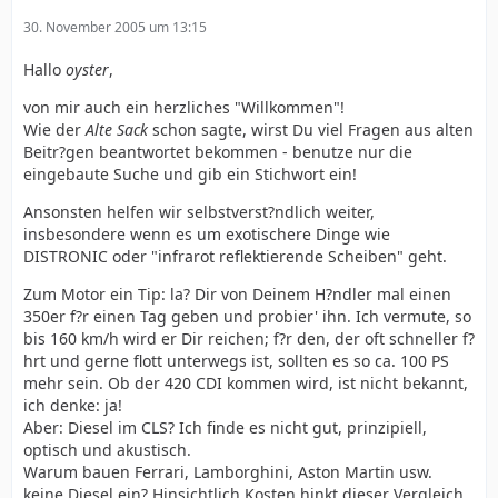
30. November 2005 um 13:15
Hallo
oyster
,
von mir auch ein herzliches "Willkommen"!
Wie der
Alte Sack
schon sagte, wirst Du viel Fragen aus alten
Beitr?gen beantwortet bekommen - benutze nur die
eingebaute Suche und gib ein Stichwort ein!
Ansonsten helfen wir selbstverst?ndlich weiter,
insbesondere wenn es um exotischere Dinge wie
DISTRONIC oder "infrarot reflektierende Scheiben" geht.
Zum Motor ein Tip: la? Dir von Deinem H?ndler mal einen
350er f?r einen Tag geben und probier' ihn. Ich vermute, so
bis 160 km/h wird er Dir reichen; f?r den, der oft schneller f?
hrt und gerne flott unterwegs ist, sollten es so ca. 100 PS
mehr sein. Ob der 420 CDI kommen wird, ist nicht bekannt,
ich denke: ja!
Aber: Diesel im CLS? Ich finde es nicht gut, prinzipiell,
optisch und akustisch.
Warum bauen Ferrari, Lamborghini, Aston Martin usw.
keine Diesel ein? Hinsichtlich Kosten hinkt dieser Vergleich