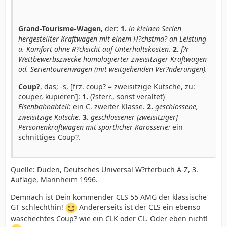
Grand-Tourisme-Wagen,
der:
1.
in kleinen Serien
hergestellter Kraftwagen mit einem H?chstma? an Leistung
u. Komfort ohne R?cksicht auf Unterhaltskosten.
2.
f?r
Wettbewerbszwecke homologierter zweisitziger Kraftwagen
od. Serientourenwagen (mit weitgehenden Ver?nderungen).
Coup?
, das; -s, [frz. coup? = zweisitzige Kutsche, zu:
couper, kupieren]:
1.
(?sterr., sonst veraltet)
Eisenbahnabteil
: ein C. zweiter Klasse.
2.
geschlossene,
zweisitzige Kutsche
.
3.
geschlossener [zweisitziger]
Personenkraftwagen mit sportlicher Karosserie:
ein
schnittiges Coup?.
Quelle: Duden, Deutsches Universal W?rterbuch A-Z, 3.
Auflage, Mannheim 1996.
Demnach ist Dein kommender CLS 55 AMG der klassische
GT schlechthin!
Andererseits ist der CLS ein ebenso
waschechtes Coup? wie ein CLK oder CL. Oder eben nicht!