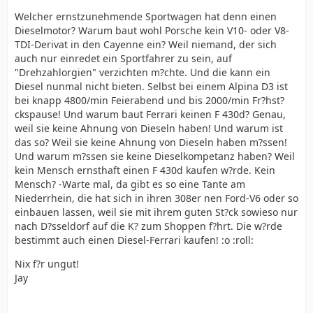
Welcher ernstzunehmende Sportwagen hat denn einen
Dieselmotor? Warum baut wohl Porsche kein V10- oder V8-
TDI-Derivat in den Cayenne ein? Weil niemand, der sich
auch nur einredet ein Sportfahrer zu sein, auf
"Drehzahlorgien" verzichten m?chte. Und die kann ein
Diesel nunmal nicht bieten. Selbst bei einem Alpina D3 ist
bei knapp 4800/min Feierabend und bis 2000/min Fr?hst?
ckspause! Und warum baut Ferrari keinen F 430d? Genau,
weil sie keine Ahnung von Dieseln haben! Und warum ist
das so? Weil sie keine Ahnung von Dieseln haben m?ssen!
Und warum m?ssen sie keine Dieselkompetanz haben? Weil
kein Mensch ernsthaft einen F 430d kaufen w?rde. Kein
Mensch? -Warte mal, da gibt es so eine Tante am
Niederrhein, die hat sich in ihren 308er nen Ford-V6 oder so
einbauen lassen, weil sie mit ihrem guten St?ck sowieso nur
nach D?sseldorf auf die K? zum Shoppen f?hrt. Die w?rde
bestimmt auch einen Diesel-Ferrari kaufen! :o :roll:
Nix f?r ungut!
Jay