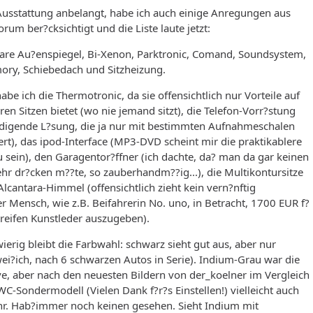
Ausstattung anbelangt, habe ich auch einige Anregungen aus
rum ber?cksichtigt und die Liste laute jetzt:
are Au?enspiegel, Bi-Xenon, Parktronic, Comand, Soundsystem,
ory, Schiebedach und Sitzheizung.
abe ich die Thermotronic, da sie offensichtlich nur Vorteile auf
ren Sitzen bietet (wo nie jemand sitzt), die Telefon-Vorr?stung
edigende L?sung, die ja nur mit bestimmten Aufnahmeschalen
ert), das ipod-Interface (MP3-DVD scheint mir die praktikablere
 sein), den Garagentor?ffner (ich dachte, da? man da gar keinen
r dr?cken m??te, so zauberhandm??ig...), die Multikontursitze
lcantara-Himmel (offensichtlich zieht kein vern?nftig
 Mensch, wie z.B. Beifahrerin No. uno, in Betracht, 1700 EUR f?
treifen Kunstleder auszugeben).
ierig bleibt die Farbwahl: schwarz sieht gut aus, aber nur
ei?ich, nach 6 schwarzen Autos in Serie). Indium-Grau war die
ve, aber nach den neuesten Bildern von der_koelner im Vergleich
C-Sondermodell (Vielen Dank f?r?s Einstellen!) vielleicht auch
hr. Hab?immer noch keinen gesehen. Sieht Indium mit