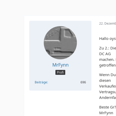
22. Dezemb
Hallo oys
Zu 2.: Di
DC AG
machen. L
MrFynn
getroffen
Profi
Wenn Du e
diesen
Beiträge
696
Verkaufe
Vertragsu
Andernfal
Beste Gr?
MrFynn