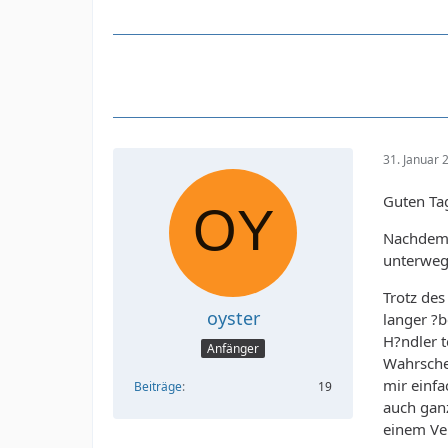
31. Januar
Guten Ta
Nachdem 
unterwegs
Trotz des
oyster
langer ?
H?ndler t
Anfänger
Wahrschei
mir einf
Beiträge
19
auch gan
einem Ver