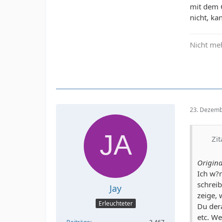
mit dem C
nicht, k
Nicht me
23. Dezemb
Zit
Origina
Ich w?r
schrei
Jay
zeige,
Erleuchteter
Du der
etc. We