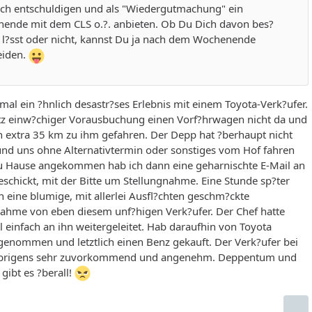
ich entschuldigen und als "Wiedergutmachung" ein
ende mit dem CLS o.?. anbieten. Ob Du Dich davon bes?
n l?sst oder nicht, kannst Du ja nach dem Wochenende
eiden.
 mal ein ?hnlich desastr?ses Erlebnis mit einem Toyota-Verk?ufer.
otz einw?chiger Vorausbuchung einen Vorf?hrwagen nicht da und
n extra 35 km zu ihm gefahren. Der Depp hat ?berhaupt nicht
und uns ohne Alternativtermin oder sonstiges vom Hof fahren
Zu Hause angekommen hab ich dann eine geharnischte E-Mail an
schickt, mit der Bitte um Stellungnahme. Eine Stunde sp?ter
 eine blumige, mit allerlei Ausfl?chten geschm?ckte
nahme von eben diesem unf?higen Verk?ufer. Der Chef hatte
 einfach an ihn weitergeleitet. Hab daraufhin von Toyota
genommen und letztlich einen Benz gekauft. Der Verk?ufer bei
brigens sehr zuvorkommend und angenehm. Deppentum und
gibt es ?berall!