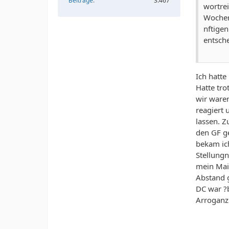
Beiträge
3.467
wortre
Wochen
nftige
entsch
Ich hatte
Hatte tr
wir ware
reagiert 
lassen. 
den GF ge
bekam ich
Stellung
mein Mail
Abstand 
DC war ?
Arroganz 