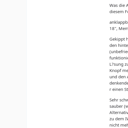
Was die 
diesem Fo
anklappb
18", Mem
Gekippt h
den hinte
(unbefri
funktioni
L?sung zu
Knopf meh
und den A
denkender
r einen S
Sehr schw
sauber (w
Alternati
zu dem IW
nicht me