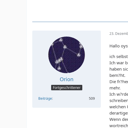
23. Dezemb
Hallo oys
ich selb
Ich war b
haben sic
bem?ht.
Orion
Die fr?he
mehr.
Fortgeschrittener
Ich w?rde
Beiträge
509
schreiben
welchen 
derartig
Wenn der 
wortreic