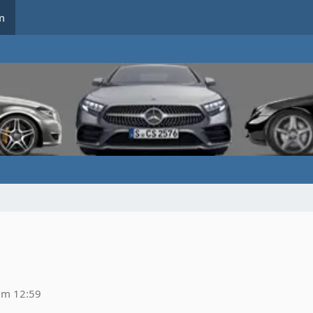
m
e
um 12:59