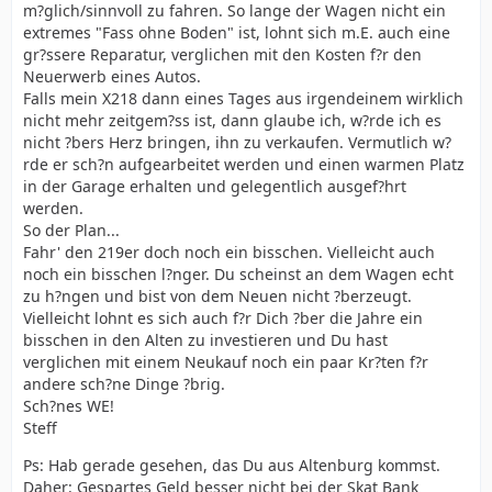
m?glich/sinnvoll zu fahren. So lange der Wagen nicht ein
extremes "Fass ohne Boden" ist, lohnt sich m.E. auch eine
gr?ssere Reparatur, verglichen mit den Kosten f?r den
Neuerwerb eines Autos.
Falls mein X218 dann eines Tages aus irgendeinem wirklich
nicht mehr zeitgem?ss ist, dann glaube ich, w?rde ich es
nicht ?bers Herz bringen, ihn zu verkaufen. Vermutlich w?
rde er sch?n aufgearbeitet werden und einen warmen Platz
in der Garage erhalten und gelegentlich ausgef?hrt
werden.
So der Plan...
Fahr' den 219er doch noch ein bisschen. Vielleicht auch
noch ein bisschen l?nger. Du scheinst an dem Wagen echt
zu h?ngen und bist von dem Neuen nicht ?berzeugt.
Vielleicht lohnt es sich auch f?r Dich ?ber die Jahre ein
bisschen in den Alten zu investieren und Du hast
verglichen mit einem Neukauf noch ein paar Kr?ten f?r
andere sch?ne Dinge ?brig.
Sch?nes WE!
Steff
Ps: Hab gerade gesehen, das Du aus Altenburg kommst.
Daher: Gespartes Geld besser nicht bei der Skat Bank