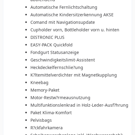
Automatische Fernlichtschaltung
Automatische Kindersitzerkennung AKSE
Comand mit Navigationsupdate
Cupholder vorn, Bottleholder vorn u. hinten
DISTRONIC PLUS
EASY-PACK Quickfold
Fondgurt Statusanzeige
Geschwindigkeitslimit-Assistent
Heckdeckelfernschlie?ung
K?ltemittelverdichter mit Magnetkupplung
Kneebag
Memory-Paket
Motor-Restw?rmeausnutzung
Multifunktionslenkrad in Holz-Leder-Ausf?hrung
Paket Klima-Komfort
Pelvisbags
R?ckfahrkamera