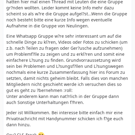
hatten hier mal einen Thread mit Leuten die eine Gruppe
gr?nden wollten. Leider kommt keine Info mehr dazu
scheint so als w?re die Gruppe aufgel?st...Wenn die Gruppe
noch besteht bitte eine kurze Info wegen eventuelle
Aufnahme in die Gruppe von Neulingen.
Eine Whatsapp Gruppe w?re sehr interessant um auf die
schnelle Dinge zu kl?ren, Videos oder Fotos zu schicken (um
z.b. nach Teilen zu fragen oder Ger?usche aufzunehmen)
um Problemf?lle zu zeigen und zu erkl?ren und somit eine
einfachere L?sung zu finden. Grundvorraussetzung wird
sein bei Problemen und L?sungsf?llen und L?sungswegen
nochmals eine kurze Zusammenfassung hier ins Forum zu
setzten, damit nichts geheim bleibt. Falls dies von manchen
Mitgliedern nicht geschieht werde ich versuchen dies so
gut es geht zu ?bernehmen :roll:
Unter anderem kann man nat?rlich in der Gruppe dann
auch Sonstige Unterhaltungen f?hren.
Jeder ist Willkommen. Bei interesse bitte einfach mir eine
Privatnachricht mit Handynummer schicken ich f?ge euch
dann hinzu.
Gru? CLS-Freak